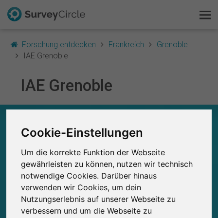
Forschung entdecken
Frankreich
Grenoble
IAE Grenoble
IAE Grenoble
Das ist SurveyCircle
Survey Ranking
IAE GRENOBLE – AUF EINEN BLICK
Cookie-Einstellungen
Forschung entdecken
0
Studien
Um die korrekte Funktion der Webseite
FAQ
Aktuell bei SurveyCircle veröffentlichte
Bisher bei SurveyCircle veröffentlichte
0
gewährleisten zu können, nutzen wir technisch
Studien
notwendige Cookies. Darüber hinaus
Kostenlos registrieren
verwenden wir Cookies, um dein
Nutzungserlebnis auf unserer Webseite zu
Anmelden
verbessern und um die Webseite zu