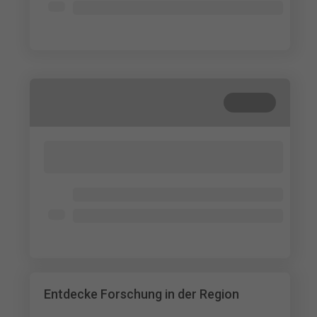
Lorem ipsum dolor
Lorem ipsum dolor
Beendet
Lorem ipsum dolor sit amet, consectetur
adipisicing elit. Cum, nemo?
Lorem ipsum dolor
Lorem ipsum dolor
Lorem ipsum dolor
Entdecke Forschung in der Region