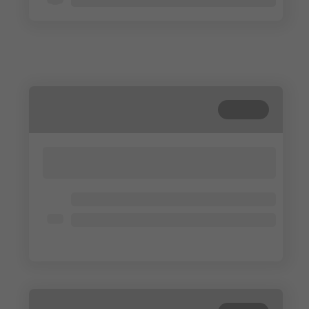
Beendet
Lorem ipsum dolor sit amet, consectetur
adipisicing elit. Cum, nemo?
Lorem ipsum dolor
Lorem ipsum dolor
Lorem ipsum dolor