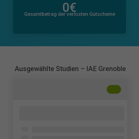
0
€
Gesamtbetrag der zugesagten Spenden
0
€
Gesamtbetrag der verlosten Gutscheine
Ausgewählte Studien – IAE Grenoble
+
??
Health Survey Question Wording and
Interpretation
Offen für alle
4 - 5 min