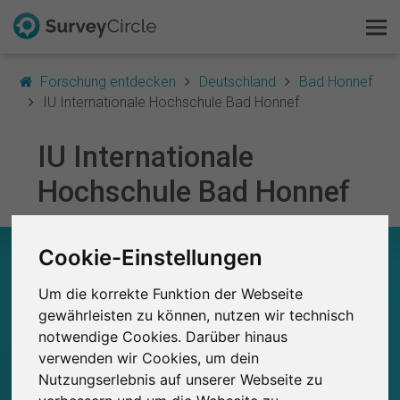
Forschung entdecken
Deutschland
Bad Honnef
IU Internationale Hochschule Bad Honnef
IU Internationale
Das ist SurveyCircle
Hochschule Bad Honnef
Survey Ranking
Forschung entdecken
IU INTERNATIONALE HOCHSCHULE BAD
Cookie-Einstellungen
HONNEF – AUF EINEN BLICK
Um die korrekte Funktion der Webseite
FAQ
gewährleisten zu können, nutzen wir technisch
0
Studien
notwendige Cookies. Darüber hinaus
Kostenlos registrieren
Aktuell bei SurveyCircle veröffentlichte
Bisher bei SurveyCircle veröffentlichte
0
verwenden wir Cookies, um dein
Studien
Nutzungserlebnis auf unserer Webseite zu
Anmelden