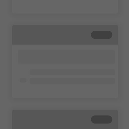
Lorem ipsum dolor
Beendet
Lorem ipsum dolor sit amet, consectetur
adipisicing elit. Cum, nemo?
Lorem ipsum dolor
Lorem ipsum dolor
Lorem ipsum dolor
Beendet