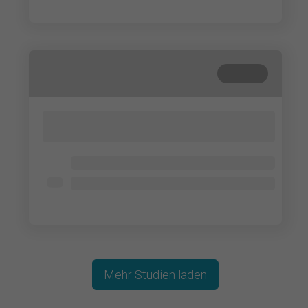
Lorem ipsum dolor
Beendet
Lorem ipsum dolor sit amet, consectetur
adipisicing elit. Cum, nemo?
Lorem ipsum dolor
Lorem ipsum dolor
Lorem ipsum dolor
Mehr Studien laden