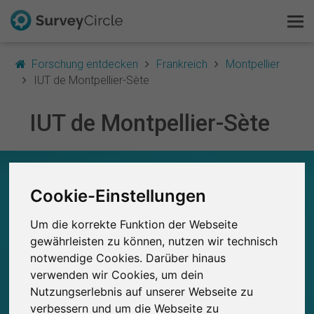
Forschung entdecken
Frankreich
Montpellier
IUT de Montpellier-Sète
IUT de Montpellier-Sète
Das ist SurveyCircle
Survey Ranking
IUT DE MONTPELLIER-SÈTE – AUF EINEN
BLICK
Cookie-Einstellungen
Forschung entdecken
0
Um die korrekte Funktion der Webseite
FAQ
Studien
gewährleisten zu können, nutzen wir technisch
Aktuell bei SurveyCircle veröffentlichte
Bisher bei SurveyCircle veröffentlichte
0
notwendige Cookies. Darüber hinaus
Studien
Kostenlos registrieren
verwenden wir Cookies, um dein
Nutzungserlebnis auf unserer Webseite zu
Anmelden
verbessern und um die Webseite zu