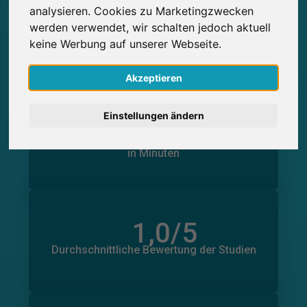
analysieren. Cookies zu Marketingzwecken
0
English
Studienteilnahmen
werden verwendet, wir schalten jedoch aktuell
Über SurveyCircle erbrachte
Über SurveyCircle erhaltene
0
keine Werbung auf unserer Webseite.
Studienteilnahmen
Nederlands
Akzeptieren
Español
0
Einstellungen ändern
Français
in Minuten
Geleistete Unterstützung
Erhaltene Unterstützung
0
in Minuten
Italiano
1,0
/5
Anzahl der Bewertungen
0
Durchschnittliche Bewertung der Studien