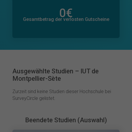
0
€
Gesamtbetrag der zugesagten Spenden
0
€
Gesamtbetrag der verlosten Gutscheine
Ausgewählte Studien – IUT de
Montpellier-Sète
Zurzeit sind keine Studien dieser Hochschule bei
SurveyCircle gelistet.
Beendete Studien (Auswahl)