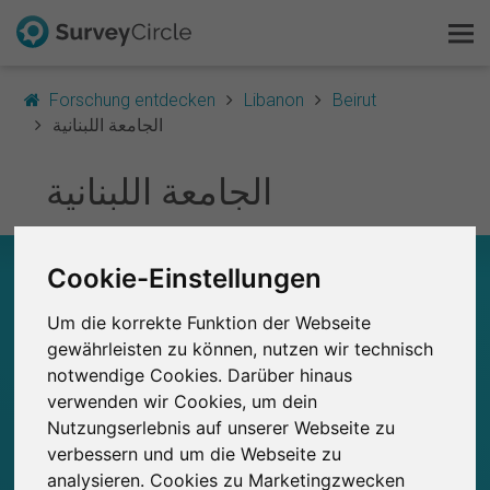
Forschung entdecken
Libanon
Beirut
الجامعة اللبنانية
Das ist SurveyCircle
الجامعة اللبنانية
Survey Ranking
الجامعة اللبنانية – AUF EINEN BLICK
Cookie-Einstellungen
Forschung entdecken
Um die korrekte Funktion der Webseite
0
FAQ
Studien
gewährleisten zu können, nutzen wir technisch
Aktuell bei SurveyCircle veröffentlichte
Bisher bei SurveyCircle veröffentlichte
0
notwendige Cookies. Darüber hinaus
Studien
Kostenlos registrieren
verwenden wir Cookies, um dein
Nutzungserlebnis auf unserer Webseite zu
Anmelden
verbessern und um die Webseite zu
analysieren. Cookies zu Marketingzwecken