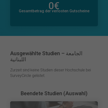
0
€
Gesamtbetrag der zugesagten Spenden
0
€
Gesamtbetrag der verlosten Gutscheine
Ausgewählte Studien – الجامعة
اللبنانية
Zurzeit sind keine Studien dieser Hochschule bei
SurveyCircle gelistet.
Beendete Studien (Auswahl)