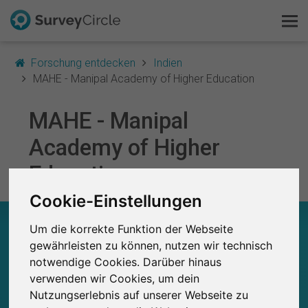
Forschung entdecken
Indien
MAHE - Manipal Academy of Higher Education
MAHE - Manipal
Das ist SurveyCircle
Academy of Higher
Survey Ranking
Education
Forschung entdecken
Cookie-Einstellungen
MAHE - MANIPAL ACADEMY OF HIGHER
Um die korrekte Funktion der Webseite
FAQ
EDUCATION – AUF EINEN BLICK
gewährleisten zu können, nutzen wir technisch
notwendige Cookies. Darüber hinaus
Kostenlos registrieren
0
verwenden wir Cookies, um dein
Studien
Aktuell bei SurveyCircle veröffentlichte
Nutzungserlebnis auf unserer Webseite zu
Bisher bei SurveyCircle veröffentlichte
Anmelden