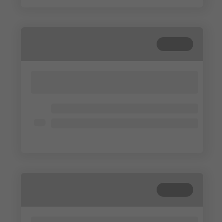
Beendet
Lorem ipsum dolor sit amet, consectetur
adipisicing elit. Cum, nemo?
Lorem ipsum dolor
Lorem ipsum dolor
Lorem ipsum dolor
Beendet