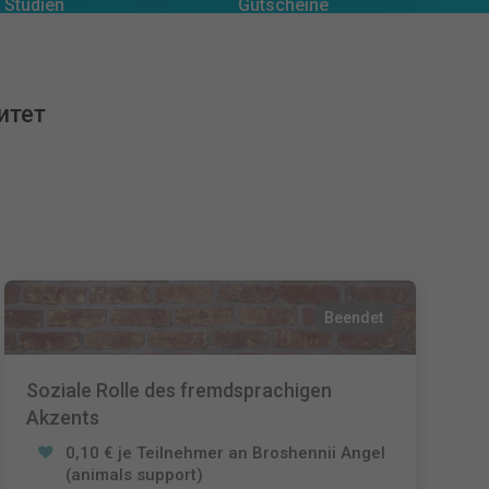
0
€
Gutscheine
 Studien
Español
Français
итет
Italiano
Beendet
Soziale Rolle des fremdsprachigen
Akzents
0,10 € je Teilnehmer an Broshennii Angel
(animals support)