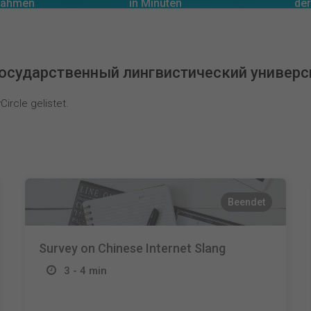
0
lnahmen
in Minuten
der
государственный лингвистический универс
ircle gelistet.
Beendet
Survey on Chinese Internet Slang
3 - 4 min