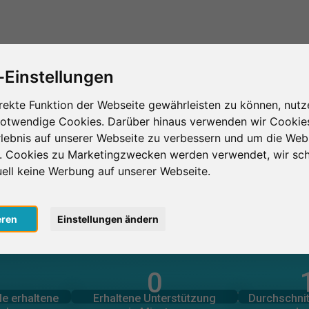
Das ist SurveyCircle
Teilnehmer finden
S
-Einstellungen
rekte Funktion der Webseite gewährleisten zu können, nutz
notwendige Cookies. Darüber hinaus verwenden wir Cookie
n
Moscow
Московский государственный лингвистичес
lebnis auf unserer Webseite zu verbessern und um die Web
n. Cookies zu Marketingzwecken werden verwendet, wir sch
дарственный лингвисти
uell keine Werbung auf unserer Webseite.
eren
Einstellungen ändern
0
lnahmen
in Minuten
Anzahl d
le erbrachte
Geleistete Unterstützung
ИЧЕСКИЙ УНИВЕРСИТЕТ – AUF EINEN BLICK
le erhaltene
Erhaltene Unterstützung
Durchschnit