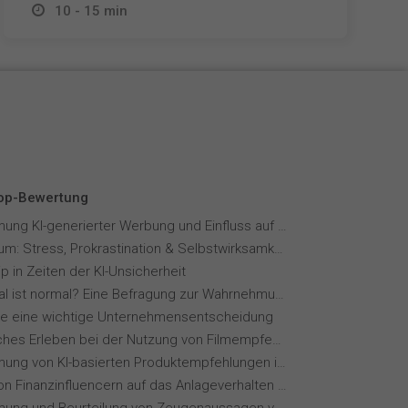
10 - 15 min
Top-Bewertung
Wahrnehmung KI-generierter Werbung und Einfluss auf Markenvertrauen
Fernstudium: Stress, Prokrastination & Selbstwirksamkeit
p in Zeiten der KI-Unsicherheit
Wie normal ist normal? Eine Befragung zur Wahrnehmung von Essverhalten
ie eine wichtige Unternehmensentscheidung
Menschliches Erleben bei der Nutzung von Filmempfehlungssystemen
Wahrnehmung von KI-basierten Produktempfehlungen in Mode-Online-Shops
Einfluss von Finanzinfluencern auf das Anlageverhalten der Gen Z⁠