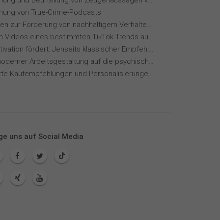
Wahrnehmung und Beurteilung von Zeugenaussagen vor Gericht
ung von True-Crime-Podcasts
Maßnahmen zur Förderung von nachhaltigem Verhalten von Hotelgästen
Wie wirken Videos eines bestimmten TikTok-Trends auf dich?
Wie KI Motivation fördert: Jenseits klassischer Empfehlungssysteme
Einfluss moderner Arbeitsgestaltung auf die psychische Gesundheit
KI-gestützte Kaufempfehlungen und Personalisierungen im Online-Handel
ge uns auf Social Media