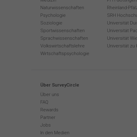
Medizin
PFH Göttingen
Naturwissenschaften
Rheinland-Pfäl
Psychologie
SRH Hochschu
Soziologie
Universität Du
Sportwissenschaften
Universität Pa
Sprachwissenschaften
Universität Wi
Volkswirtschaftslehre
Universität zu 
Wirtschaftspsychologie
Über SurveyCircle
Über uns
FAQ
Rewards
Partner
Jobs
In den Medien