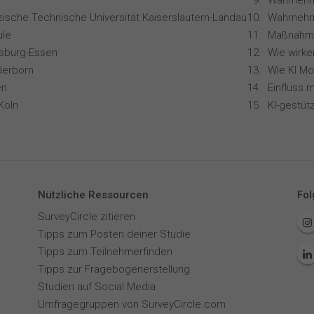
zische Technische Universität Kaiserslautern-Landau
Wahrnehm
le
isburg-Essen
derborn
en
Köln
Nützliche Ressourcen
Fol
SurveyCircle zitieren
Tipps zum Posten deiner Studie
Tipps zum Teilnehmerfinden
Tipps zur Fragebogenerstellung
Studien auf Social Media
Umfragegruppen von SurveyCircle.com