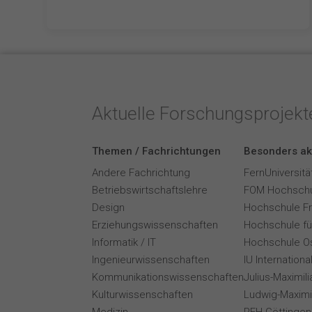
Aktuelle Forschungsprojek
Themen / Fachrichtungen
Besonders ak
Andere Fachrichtung
FernUniversitä
Betriebswirtschaftslehre
FOM Hochschu
Design
Hochschule F
Erziehungswissenschaften
Hochschule für
Informatik / IT
Hochschule O
Ingenieurwissenschaften
IU Internation
Kommunikationswissenschaften
Julius-Maximil
Kulturwissenschaften
Ludwig-Maximi