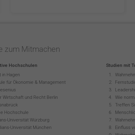
te zum Mitmachen
tive Hochschulen
Studien mit 
t in Hagen
le für Ökonomie & Management
resenius
Leadershi
 Wirtschaft und Recht Berlin
snabrück
Treffen S
ale Hochschule
ians-Universität Würzburg
lians-Universität München