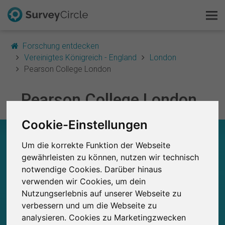
Forschung entdecken
Vereinigtes Königreich - England
London
Pearson College London
Das ist SurveyCircle
Pearson College London
Survey Ranking
Cookie-Einstellungen
Forschung entdecken
PEARSON COLLEGE LONDON – AUF EINEN
BLICK
Um die korrekte Funktion der Webseite
FAQ
gewährleisten zu können, nutzen wir technisch
notwendige Cookies. Darüber hinaus
0
Studien
Kostenlos registrieren
verwenden wir Cookies, um dein
Aktuell bei SurveyCircle veröffentlichte
Bisher bei SurveyCircle veröffentlichte
0
Nutzungserlebnis auf unserer Webseite zu
Studien
Anmelden
verbessern und um die Webseite zu
analysieren. Cookies zu Marketingzwecken