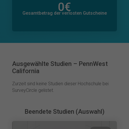
0
€
Gesamtbetrag der zugesagten Spenden
0
€
Gesamtbetrag der verlosten Gutscheine
Ausgewählte Studien – PennWest
California
Zurzeit sind keine Studien dieser Hochschule bei
SurveyCircle gelistet.
Beendete Studien (Auswahl)