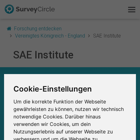
Forschung entdecken
Vereinigtes Königreich - England
SAE Institute
SAE Institute
Das ist SurveyCircle
Survey Ranking
SAE INSTITUTE – AUF EINEN BLICK
Cookie-Einstellungen
Forschung entdecken
0
Studien
Um die korrekte Funktion der Webseite
FAQ
Aktuell bei SurveyCircle veröffentlichte
Bisher bei SurveyCircle veröffentlichte
0
gewährleisten zu können, nutzen wir technisch
Studien
notwendige Cookies. Darüber hinaus
Kostenlos registrieren
verwenden wir Cookies, um dein
Nutzungserlebnis auf unserer Webseite zu
Anmelden
verbessern und um die Webseite zu