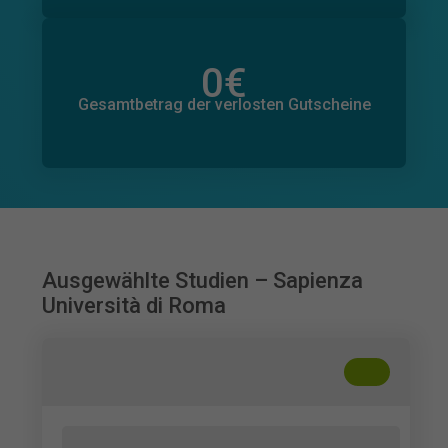
0
€
Gesamtbetrag der zugesagten Spenden
0
€
Gesamtbetrag der verlosten Gutscheine
Ausgewählte Studien – Sapienza
Università di Roma
+
??
Medicina reale e medicina televisiva: la