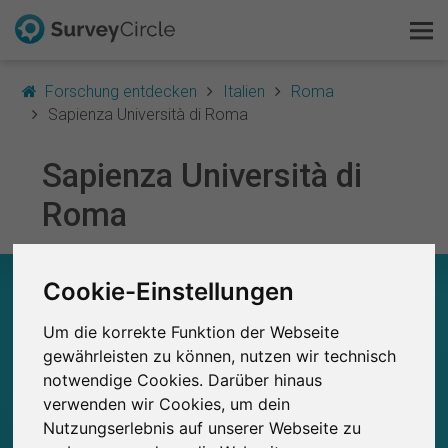
Forschung entdecken
Italien
Roma
Sapienza Università di Roma
Sapienza Università di
Das ist SurveyCircle
Roma
Survey Ranking
SAPIENZA UNIVERSITÀ DI ROMA – AUF EINEN
Forschung entdecken
Cookie-Einstellungen
BLICK
Um die korrekte Funktion der Webseite
FAQ
0
gewährleisten zu können, nutzen wir technisch
Studien
notwendige Cookies. Darüber hinaus
Kostenlos registrieren
Aktuell bei SurveyCircle veröffentlichte
Bisher bei SurveyCircle veröffentlichte
0
verwenden wir Cookies, um dein
Studien
Nutzungserlebnis auf unserer Webseite zu
Anmelden