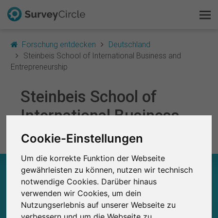
Forschung entdecken
Deutschland
Steinbeis School of International Business and
Entrepreneurship
Das ist SurveyCircle
Steinbeis School of
International Business
Survey Ranking
and Entrepreneurship
Cookie-Einstellungen
Forschung entdecken
Um die korrekte Funktion der Webseite
FAQ
STEINBEIS SCHOOL OF INTERNATIONAL
gewährleisten zu können, nutzen wir technisch
BUSINESS AND ENTREPRENEURSHIP – AUF
notwendige Cookies. Darüber hinaus
Kostenlos registrieren
EINEN BLICK
verwenden wir Cookies, um dein
Nutzungserlebnis auf unserer Webseite zu
Anmelden
verbessern und um die Webseite zu