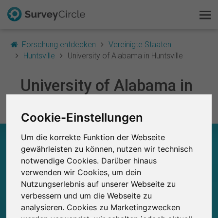
Forschung entdecken
Vereinigte Staaten
Huntsville
University of Alabama in Huntsville
Das ist SurveyCircle
University of Alabama in
Survey Ranking
Huntsville
Cookie-Einstellungen
Forschung entdecken
Um die korrekte Funktion der Webseite
UNIVERSITY OF ALABAMA IN HUNTSVILLE –
FAQ
AUF EINEN BLICK
gewährleisten zu können, nutzen wir technisch
notwendige Cookies. Darüber hinaus
Kostenlos registrieren
verwenden wir Cookies, um dein
0
Studien
Nutzungserlebnis auf unserer Webseite zu
Aktuell bei SurveyCircle veröffentlichte
Bisher bei SurveyCircle veröffentlichte
0
Anmelden
verbessern und um die Webseite zu
Studien
analysieren. Cookies zu Marketingzwecken