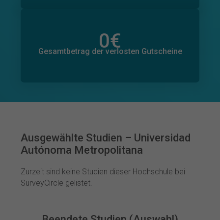
0
€
Gesamtbetrag der zugesagten Spenden
0
€
Gesamtbetrag der verlosten Gutscheine
Ausgewählte Studien – Universidad
Autónoma Metropolitana
Zurzeit sind keine Studien dieser Hochschule bei
SurveyCircle gelistet.
Beendete Studien (Auswahl)