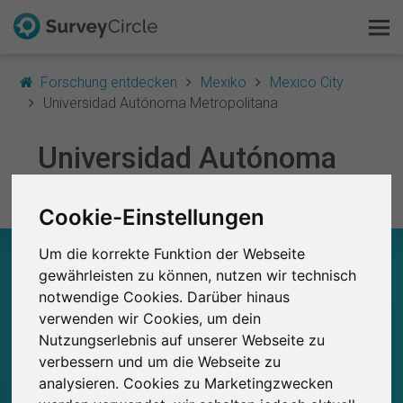
Forschung entdecken
Mexiko
Mexico City
Universidad Autónoma Metropolitana
Das ist SurveyCircle
Universidad Autónoma
Survey Ranking
Metropolitana
Cookie-Einstellungen
Forschung entdecken
Um die korrekte Funktion der Webseite
UNIVERSIDAD AUTÓNOMA METROPOLITANA
FAQ
– AUF EINEN BLICK
gewährleisten zu können, nutzen wir technisch
notwendige Cookies. Darüber hinaus
Kostenlos registrieren
verwenden wir Cookies, um dein
0
Studien
Nutzungserlebnis auf unserer Webseite zu
Aktuell bei SurveyCircle veröffentlichte
Bisher bei SurveyCircle veröffentlichte
0
Anmelden
verbessern und um die Webseite zu
Studien
analysieren. Cookies zu Marketingzwecken