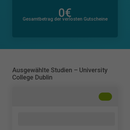
0
€
Gesamtbetrag der zugesagten Spenden
0
€
Gesamtbetrag der verlosten Gutscheine
Ausgewählte Studien – University
College Dublin
+
??
How people choose plants and what they
know about pollinators