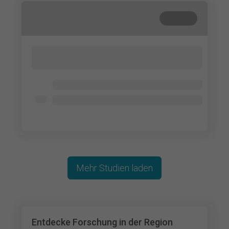
Beendet
Lorem ipsum dolor sit amet, consectetur
adipisicing elit. Cum, nemo?
Lorem ipsum dolor
Lorem ipsum dolor
Lorem ipsum dolor
Mehr Studien laden
Entdecke Forschung in der Region