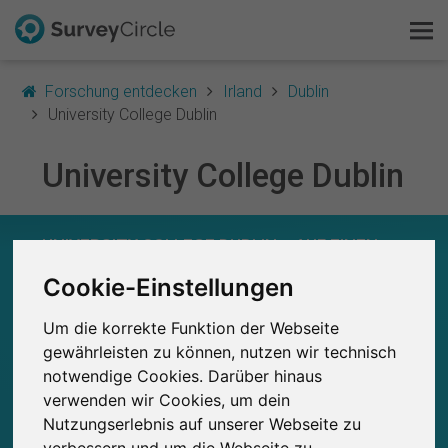
Forschung entdecken
Irland
Dublin
University College Dublin
University College Dublin
Das ist SurveyCircle
Survey Ranking
UNIVERSITY COLLEGE DUBLIN – AUF EINEN
BLICK
Forschung entdecken
Cookie-Einstellungen
0
Um die korrekte Funktion der Webseite
Studien
FAQ
Aktuell bei SurveyCircle veröffentlichte
Bisher bei SurveyCircle veröffentlichte
gewährleisten zu können, nutzen wir technisch
0
Studien
notwendige Cookies. Darüber hinaus
Kostenlos registrieren
verwenden wir Cookies, um dein
Nutzungserlebnis auf unserer Webseite zu
Anmelden