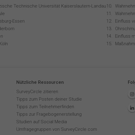
zische Technische Universität Kaiserslautern-Landau
le
Wahrnehm
isburg-Essen
Einfluss 
derborn
Ohrschmu
en
Köln
Nützliche Ressourcen
Fol
SurveyCircle zitieren
Tipps zum Posten deiner Studie
Tipps zum Teilnehmerfinden
Tipps zur Fragebogenerstellung
Studien auf Social Media
Umfragegruppen von SurveyCircle.com