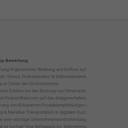
Top-Bewertung
Wahrnehmung KI-generierter Werbung und Einfluss auf Markenvertrauen
Fernstudium: Stress, Prokrastination & Selbstwirksamkeit
p in Zeiten der KI-Unsicherheit
Menschliches Erleben bei der Nutzung von Filmempfehlungssystemen
Einfluss von Finanzinfluencern auf das Anlageverhalten der Gen Z⁠
Wahrnehmung von KI-basierten Produktempfehlungen in Mode-Online-Shops
Storytelling & Narrative Transportation in digitalen Kurzvideoformaten
ie eine wichtige Unternehmensentscheidung
Wie normal ist normal? Eine Befragung zur Wahrnehmung von Essverhalten