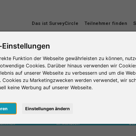
Das ist SurveyCircle
Teilnehmer finden
S
-Einstellungen
cht
Universiteit Utrecht
rekte Funktion der Webseite gewährleisten zu können, nutz
notwendige Cookies. Darüber hinaus verwenden wir Cookie
lebnis auf unserer Webseite zu verbessern und um die Web
n. Cookies zu Marketingzwecken werden verwendet, wir sch
uell keine Werbung auf unserer Webseite.
0
eren
Einstellungen ändern
lnahmen
in Minuten
Anzahl d
le erbrachte
Geleistete Unterstützung
le erhaltene
Erhaltene Unterstützung
Durchschnit
0
lnahmen
in Minuten
der