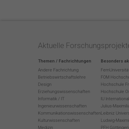
Aktuelle Forschungsprojek
Themen / Fachrichtungen
Besonders ak
Andere Fachrichtung
FernUniversitä
Betriebswirtschaftslehre
FOM Hochschu
Design
Hochschule F
Erziehungswissenschaften
Hochschule O
Informatik / IT
IU Internation
Ingenieurwissenschaften
Julius-Maximil
Kommunikationswissenschaften
Leibniz Univer
Kulturwissenschaften
Ludwig-Maximi
Medizin
PFH Göttingen