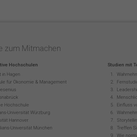
te zum Mitmachen
tive Hochschulen
Studien mit 
t in Hagen
le für Ökonomie & Management
resenius
Leadershi
snabrück
ale Hochschule
ians-Universität Würzburg
sität Hannover
lians-Universität München
Treffen S