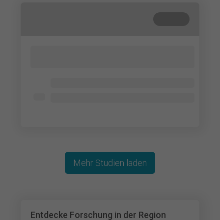
Beendet
Lorem ipsum dolor sit amet, consectetur
adipisicing elit. Cum, nemo?
Lorem ipsum dolor
Lorem ipsum dolor
Lorem ipsum dolor
Mehr Studien laden
Entdecke Forschung in der Region