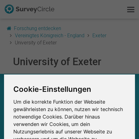
Forschung entdecken
Vereinigtes Königreich - England
Exeter
University of Exeter
Das ist SurveyCircle
University of Exeter
Survey Ranking
UNIVERSITY OF EXETER – AUF EINEN BLICK
Forschung entdecken
Cookie-Einstellungen
0
Um die korrekte Funktion der Webseite
FAQ
Studien
gewährleisten zu können, nutzen wir technisch
Aktuell bei SurveyCircle veröffentlichte
Bisher bei SurveyCircle veröffentlichte
0
Studien
notwendige Cookies. Darüber hinaus
Kostenlos registrieren
verwenden wir Cookies, um dein
Nutzungserlebnis auf unserer Webseite zu
Anmelden
verbessern und um die Webseite zu