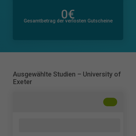
0
€
Gesamtbetrag der zugesagten Spenden
0
€
Gesamtbetrag der verlosten Gutscheine
Ausgewählte Studien – University of
Exeter
+
??
How people make choices between
product listings when shopping online