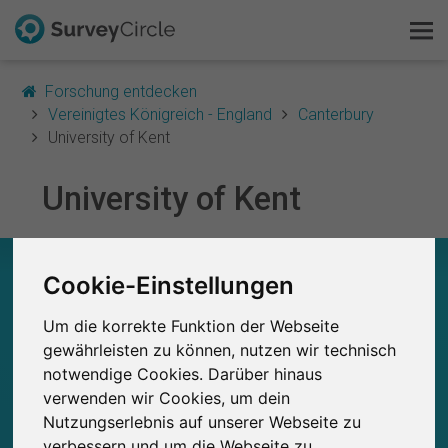
Forschung entdecken
Vereinigtes Königreich - England
Canterbury
University of Kent
Das ist SurveyCircle
University of Kent
Survey Ranking
UNIVERSITY OF KENT – AUF EINEN BLICK
Forschung entdecken
Cookie-Einstellungen
0
Um die korrekte Funktion der Webseite
FAQ
Studien
gewährleisten zu können, nutzen wir technisch
Aktuell bei SurveyCircle veröffentlichte
Bisher bei SurveyCircle veröffentlichte
0
notwendige Cookies. Darüber hinaus
Studien
Kostenlos registrieren
verwenden wir Cookies, um dein
Nutzungserlebnis auf unserer Webseite zu
Anmelden
verbessern und um die Webseite zu