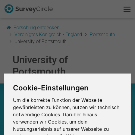
Forschung entdecken
Vereinigtes Königreich - England
Portsmouth
University of Portsmouth
Das ist SurveyCircle
University of
Portsmouth
Survey Ranking
Forschung entdecken
Cookie-Einstellungen
UNIVERSITY OF PORTSMOUTH – AUF EINEN
BLICK
Um die korrekte Funktion der Webseite
FAQ
gewährleisten zu können, nutzen wir technisch
0
notwendige Cookies. Darüber hinaus
Kostenlos registrieren
Studien
verwenden wir Cookies, um dein
Aktuell bei SurveyCircle veröffentlichte
Bisher bei SurveyCircle veröffentlichte
0
Nutzungserlebnis auf unserer Webseite zu
Studien
Anmelden