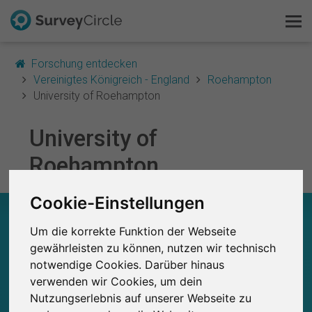
Forschung entdecken
Vereinigtes Königreich - England
Roehampton
University of Roehampton
Das ist SurveyCircle
University of
Roehampton
Survey Ranking
Forschung entdecken
Cookie-Einstellungen
UNIVERSITY OF ROEHAMPTON – AUF EINEN
BLICK
Um die korrekte Funktion der Webseite
FAQ
gewährleisten zu können, nutzen wir technisch
0
notwendige Cookies. Darüber hinaus
Kostenlos registrieren
Studien
verwenden wir Cookies, um dein
Aktuell bei SurveyCircle veröffentlichte
Bisher bei SurveyCircle veröffentlichte
0
Nutzungserlebnis auf unserer Webseite zu
Studien
Anmelden