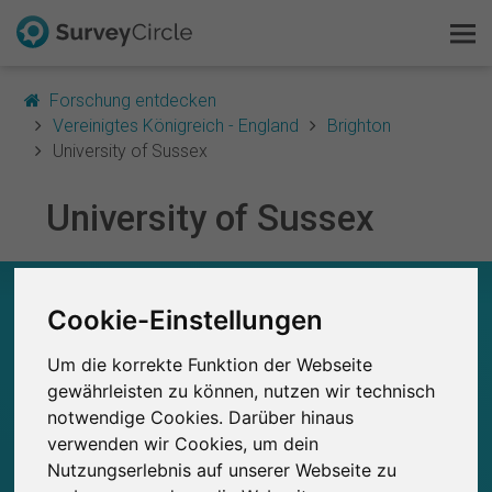
Forschung entdecken
Vereinigtes Königreich - England
Brighton
University of Sussex
Das ist SurveyCircle
University of Sussex
Survey Ranking
UNIVERSITY OF SUSSEX – AUF EINEN BLICK
Forschung entdecken
Cookie-Einstellungen
0
Um die korrekte Funktion der Webseite
Studien
FAQ
Aktuell bei SurveyCircle veröffentlichte
Bisher bei SurveyCircle veröffentlichte
gewährleisten zu können, nutzen wir technisch
0
Studien
notwendige Cookies. Darüber hinaus
Kostenlos registrieren
verwenden wir Cookies, um dein
Nutzungserlebnis auf unserer Webseite zu
Anmelden