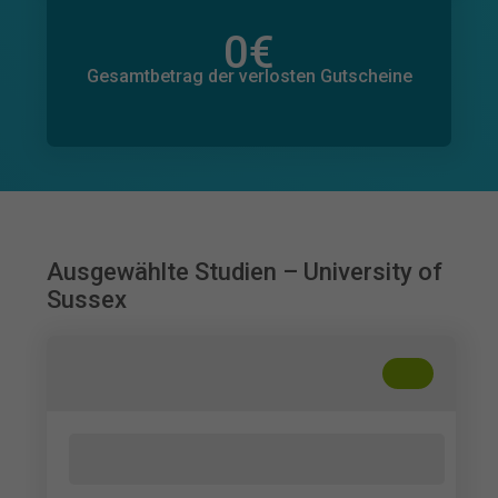
0
€
Gesamtbetrag der zugesagten Spenden
0
€
Gesamtbetrag der verlosten Gutscheine
Ausgewählte Studien – University of
Sussex
+
??
The Relationship Between Job Crafting,
OCB and Autonomy Among Gen Z