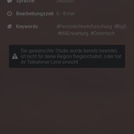
Sprache
Deutsch
Bearbeitungszeit
6 - 8 min
Keywords
#Persönlichkeitsforschung
#Big5
#MAErwartung
#Österreich
Die gewünschte Studie wurde bereits beendet,
ist nicht für deine Region freigeschaltet, oder hat
ihr Teilnehmer-Limit erreicht.