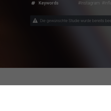
Keywords
#Instagram
#Inf
Die gewünschte Studie wurde bereits beende
Aktuelle Forschungsprojek
Themen / Fachrichtungen
Besonders ak
Andere Fachrichtung
FernUniversitä