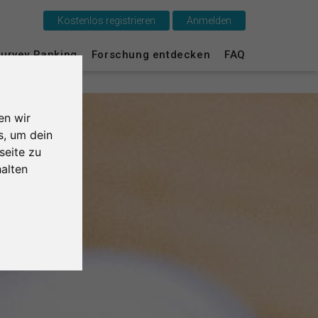
Kostenlos registrieren
Anmelden
Das ist SurveyCircle
urvey Ranking
Forschung entdecken
FAQ
Survey Ranking
en wir
Forschung entdecken
s, um dein
seite zu
FAQ
alten
Kostenlos registrieren
Anmelden
English
Nederlands