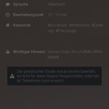
Sprache
Italienisch
Bearbeitungszeit
12 - 15 min
Keywords
#Accumulo
#Attenzione
#Clutte
ring
#Psicologia
Wichtiger Hinweis
Survey Code: A4JJ-LRMA-5894-
HMW8
Die gewünschte Studie wurde bereits beendet,
ist nicht für deine Region freigeschaltet, oder hat
ihr Teilnehmer-Limit erreicht.