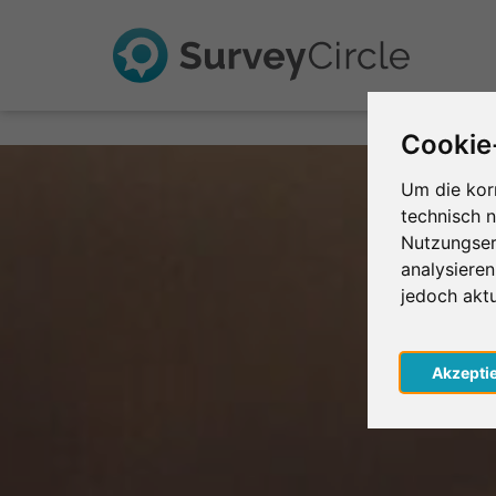
Cookie
Um die kor
technisch 
Nutzungser
analysiere
jedoch akt
Akzepti