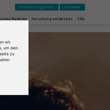
Kostenlos registrieren
Anmelden
urvey Ranking
Forschung entdecken
FAQ
Das ist SurveyCircle
Survey Ranking
en wir
Forschung entdecken
s, um dein
seite zu
FAQ
alten
Kostenlos registrieren
Anmelden
English
Nederlands