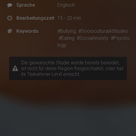
Sprache
Englisch
Bearbeitungszeit
15 - 20 min
Keywords
#Bullying
#SocioculturalAttitudes
#Eating
#SocialAnxiety
#Psycho
logy
Die gewünschte Studie wurde bereits beendet,
ist nicht für deine Region freigeschaltet, oder hat
ihr Teilnehmer-Limit erreicht.