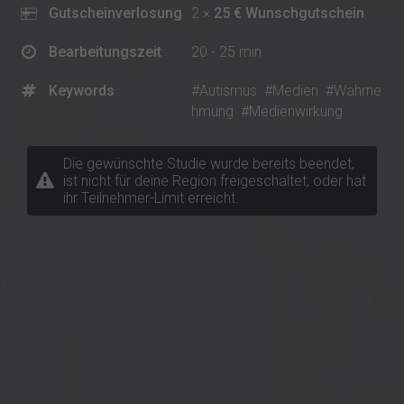
Gutscheinverlosung
2 ×
25 € Wunschgutschein
Bearbeitungszeit
20 - 25 min
Keywords
#Autismus
#Medien
#Wahrne
hmung
#Medienwirkung
Die gewünschte Studie wurde bereits beendet,
ist nicht für deine Region freigeschaltet, oder hat
ihr Teilnehmer-Limit erreicht.