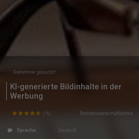
Teilnehmer gesucht!
KI-generierte Bildinhalte in der
Werbung
Betriebswirtschaftslehre
(76)
Sprache
Deutsch