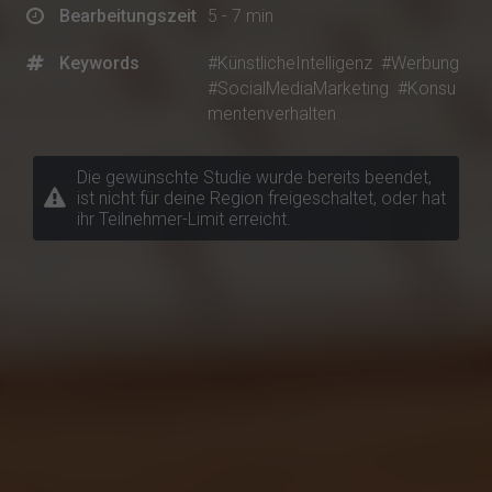
Bearbeitungszeit
5 - 7 min
Keywords
#KünstlicheIntelligenz
#Werbung
#SocialMediaMarketing
#Konsu
mentenverhalten
Die gewünschte Studie wurde bereits beendet,
ist nicht für deine Region freigeschaltet, oder hat
ihr Teilnehmer-Limit erreicht.