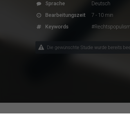
Sprache
Deutsch
Bearbeitungszeit
7 - 10 min
Keywords
#Rechtspopulis
Die gewünschte Studie wurde bereits beende
Aktuelle Forschungsprojek