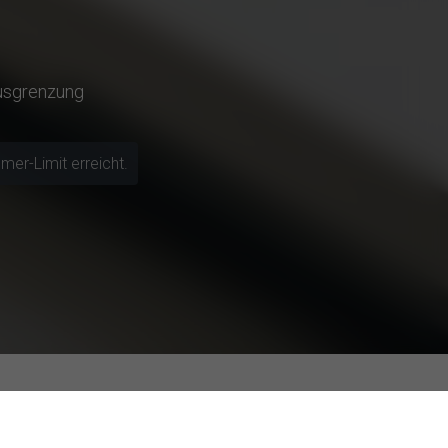
usgrenzung
mer-Limit erreicht.