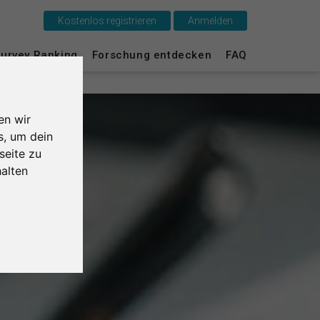
Kostenlos registrieren
Anmelden
Das ist SurveyCircle
urvey Ranking
Forschung entdecken
FAQ
Survey Ranking
en wir
Forschung entdecken
s, um dein
seite zu
FAQ
alten
Kostenlos registrieren
Anmelden
English
Nederlands