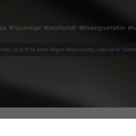
mus
#Psychologie
#Gesellschaft
#Bindungsverhalten
#A
t, ist nicht für deine Region freigeschaltet, oder hat ihr Teilneh
te zum Mitmachen