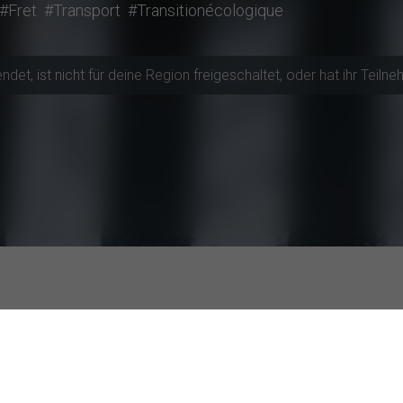
#Fret
#Transport
#Transitionécologique
t, ist nicht für deine Region freigeschaltet, oder hat ihr Teilneh
te zum Mitmachen
tive Hochschulen
Studien mit 
t in Hagen