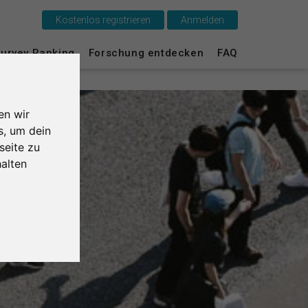
Kostenlos registrieren
Anmelden
Das ist SurveyCircle
urvey Ranking
Forschung entdecken
FAQ
Survey Ranking
en wir
Forschung entdecken
s, um dein
seite zu
FAQ
alten
Kostenlos registrieren
Anmelden
English
Nederlands