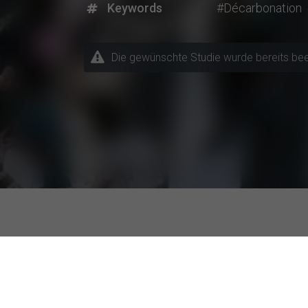
Keywords
#Décarbonation
Die gewünschte Studie wurde bereits beende
Aktuelle Forschungsprojek
Themen / Fachrichtungen
Besonders ak
Andere Fachrichtung
FernUniversitä