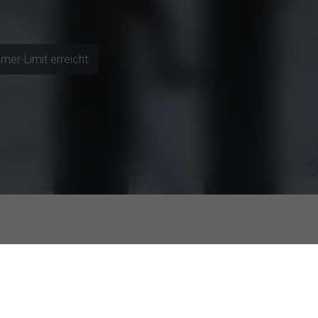
mer-Limit erreicht.
Top-Bewertung
Wahrnehmung KI-generierter Werbung und Einfluss auf Markenvertrauen