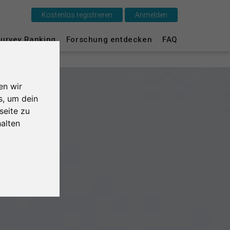
Kostenlos registrieren
Anmelden
Das ist SurveyCircle
urvey Ranking
Forschung entdecken
FAQ
Survey Ranking
en wir
Forschung entdecken
s, um dein
seite zu
FAQ
alten
Kostenlos registrieren
Anmelden
English
Nederlands