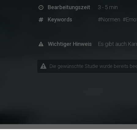
Bearbeitungszeit
3 - 5 min
Keywords
#Normen
#Emot
Wichtiger Hinweis
Es gibt auch Ka
Die gewünschte Studie wurde bereits beende