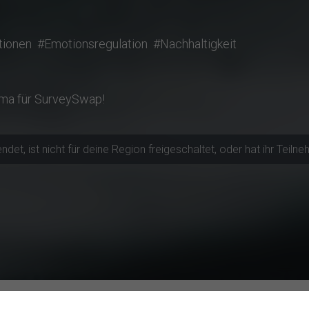
ionen
#Emotionsregulation
#Nachhaltigkeit
rma für SurveySwap!
t, ist nicht für deine Region freigeschaltet, oder hat ihr Teilneh