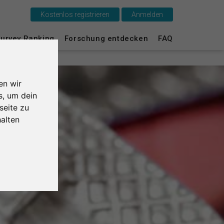
Kostenlos registrieren
Anmelden
Das ist SurveyCircle
urvey Ranking
Forschung entdecken
FAQ
Survey Ranking
en wir
Forschung entdecken
s, um dein
seite zu
FAQ
alten
Kostenlos registrieren
Anmelden
English
Nederlands