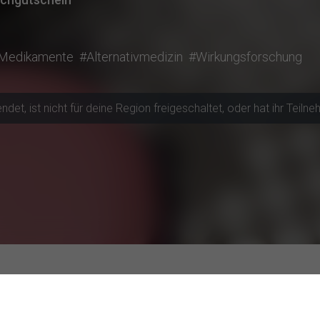
Medikamente
#Alternativmedizin
#Wirkungsforschung
t, ist nicht für deine Region freigeschaltet, oder hat ihr Teilneh
te zum Mitmachen