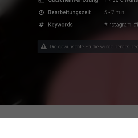
Bearbeitungszeit
5 - 7 min
Keywords
#Instagram
#
Die gewünschte Studie wurde bereits beende
Aktuelle Forschungsprojek