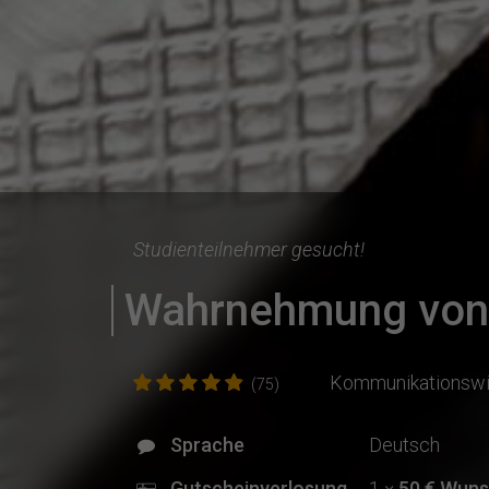
Studienteilnehmer gesucht!
Wahrnehmung von 
Kommunikationswi
(75)
Sprache
Deutsch
Gutscheinverlosung
1 ×
50 € Wuns