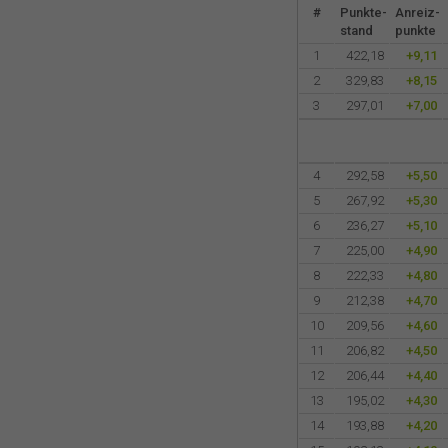
#
Punkte-
Anreiz-
stand
punkte
1
422,18
+9,11
2
329,83
+8,15
3
297,01
+7,00
4
292,58
+5,50
5
267,92
+5,30
6
236,27
+5,10
7
225,00
+4,90
8
222,33
+4,80
9
212,38
+4,70
10
209,56
+4,60
11
206,82
+4,50
12
206,44
+4,40
13
195,02
+4,30
14
193,88
+4,20