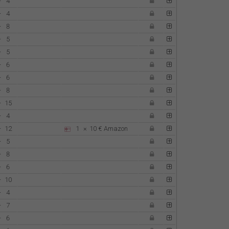
-
4
-
4
-
8
-
5
-
5
-
6
-
6
-
8
-
15
-
4
-
12
1
×
10 €
Amazon
-
5
-
8
-
6
-
10
-
4
-
7
-
6