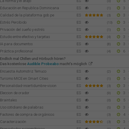
La norma y el atajo
ES
5
(0)
Educación en Republica Dominicana
ES
3
(1)
Calidad de la plataforma gob.pe
ES
3
(3)
Estrés Percibido
ES
3
(13)
Privación del sueño y estrés
ES
5
(1)
Estudio entre efectivo y tarjetas
ES
3
(4)
IA para documentos
ES
3
(8)
Práctica profesional
ES
6
(4)
Endlich mal Chillen und Hörbuch hören?
Das kostenlose
Audible Probeabo
macht's möglich
Encuesta Automotriz Temuco
ES
3
(2)
Turismo MICE en Smart Cities
ES
5
(1)
Personalidad-incertidumbre-vision
ES
3
(3)
Eleccion de orador
ES
3
(9)
Braintales
ES
5
(0)
Uso cotidiano de palabras
ES
3
(5)
Factores de compra de orgánicos
ES
4
(3)
Caracterización
ES
3
(3)
Propiedades psicométricas
ES
4