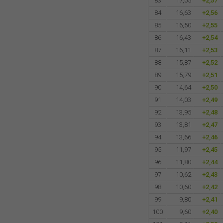
83
17,05
+2,57
84
16,63
+2,56
85
16,50
+2,55
86
16,43
+2,54
87
16,11
+2,53
88
15,87
+2,52
89
15,79
+2,51
90
14,64
+2,50
91
14,03
+2,49
92
13,95
+2,48
93
13,81
+2,47
94
13,66
+2,46
95
11,97
+2,45
96
11,80
+2,44
97
10,62
+2,43
98
10,60
+2,42
99
9,80
+2,41
100
9,60
+2,40