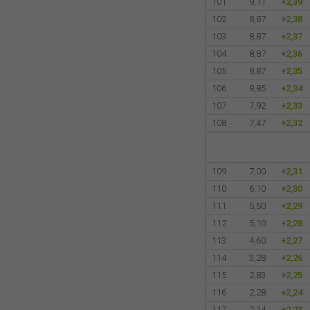
101
9,11
+2,39
102
8,87
+2,38
103
8,87
+2,37
104
8,87
+2,36
105
8,87
+2,35
106
8,85
+2,34
107
7,92
+2,33
108
7,47
+2,32
109
7,00
+2,31
110
6,10
+2,30
111
5,50
+2,29
112
5,10
+2,28
113
4,60
+2,27
114
3,28
+2,26
115
2,83
+2,25
116
2,28
+2,24
117
2,14
+2,23