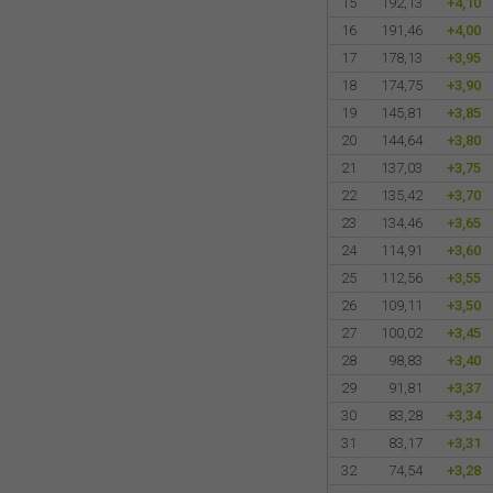
15
192,13
+4,10
16
191,46
+4,00
17
178,13
+3,95
18
174,75
+3,90
19
145,81
+3,85
20
144,64
+3,80
21
137,03
+3,75
22
135,42
+3,70
23
134,46
+3,65
24
114,91
+3,60
25
112,56
+3,55
26
109,11
+3,50
27
100,02
+3,45
28
98,83
+3,40
29
91,81
+3,37
30
83,28
+3,34
31
83,17
+3,31
32
74,54
+3,28