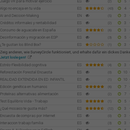
Juego VR para motivar ejercicio
ES
5
(2)
Algo no encaja en tu vida
ES
4
(43)
AI and Decision-Making
EN
3
(5)
Créditos informales y rentabilidad
ES
3
(2)
Consumo de aguacate en España
ES
3
(6)
Desinformación y migración en ESP
ES
5
(3)
¿Te gustan los Blind Box?
ES
3
(1)
Zeig anderen, wie SurveyCircle funktioniert, und erhalte dafür ein dickes Dan
Jetzt loslegen!
Estrés-Flexibilidad cognitiva
ES
3
(4)
Reforestación Forestal Encuesta
ES
10
(0)
REALIDAD EXTENDIDA EN ED. INFANTIL
ES
10
(1)
Edición genética en humanos
ES
7
(6)
Proteínas alternativas alimentación
ES
7
(2)
Test Equilibrio Vida - Trabajo
ES
5
(1)
¿Qué mosaico te gusta más?
ES
3
(12)
Encuesta de compras por Internet
ES
3
(0)
Interaccion trabajo familia
ES
3
(3)