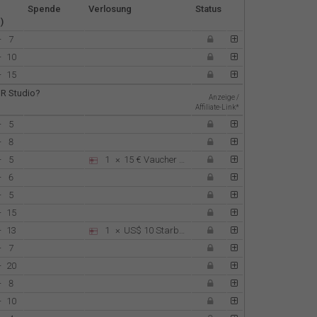
Nederlands
Spende
Verlosung
Status
)
-
7
Español
-
10
-
15
Français
 R Studio?
Anzeige /
Affiliate-Link*
Italiano
-
5
-
8
-
5
1
×
15 €
Vaucher combo en Gaucho Gourmet
-
6
-
5
-
15
-
13
1
×
US$ 10
Starbucks
-
7
-
20
-
8
-
10