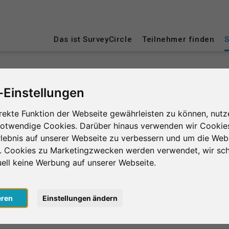
Das ist SurveyCircle
Teilnehmer finden
S
ing – das Herzstück von SurveyCir
-Einstellungen
age im Survey Ranking und nimm an Studien von an
te und verbesserst die Platzierung deiner Studie 
rekte Funktion der Webseite gewährleisten zu können, nutz
 desto mehr Menschen nehmen an deiner Studie teil.
notwendige Cookies. Darüber hinaus verwenden wir Cookie
sto mehr Unterstützung bekommst du zurück.
lebnis auf unserer Webseite zu verbessern und um die Web
n. Cookies zu Marketingzwecken werden verwendet, wir sch
nlos
, um bei SurveyCircle Studienteilnehmer zu finden und spann
uell keine Werbung auf unserer Webseite.
n 1
Region 2
Region 3
Region 4
eren
Einstellungen ändern
Studien aus Region 4