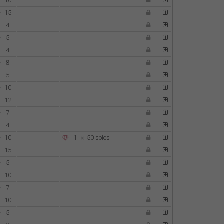
-
10
-
15
-
4
-
5
-
4
-
8
-
5
-
10
-
12
-
7
-
4
-
10
1
×
50 soles
-
15
-
5
-
10
-
7
-
10
-
5