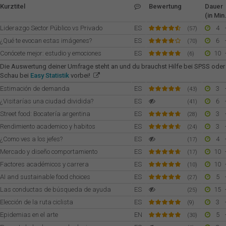
Kurztitel
Bewertung
Dauer
(in Min.
Liderazgo Sector Público vs Privado
ES
4
(57)
¿Qué te evocan estas imágenes?
ES
6
(70)
Conócete mejor: estudio y emociones
ES
10
(6)
Die Auswertung deiner Umfrage steht an und du brauchst Hilfe bei SPSS oder
Schau bei
Easy Statistik
vorbei!
Estimación de demanda
ES
3
(43)
¿Visitarías una ciudad dividida?
ES
6
(41)
Street food: Bocatería argentina
ES
3
(28)
Rendimiento academico y habitos
ES
3
(24)
¿Como ves a los jefes?
ES
4
(17)
Mercado y diseño comportamiento
ES
10
(17)
Factores académicos y carrera
ES
10
(10)
AI and sustainable food choices
ES
5
(27)
Las conductas de búsqueda de ayuda
ES
15
(25)
Elección de la ruta ciclista
ES
3
(9)
Epidemias en el arte
EN
5
(30)