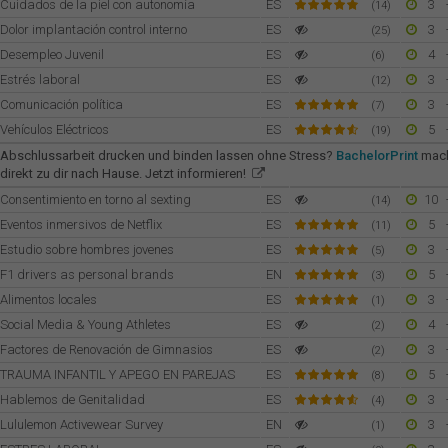
Cuidados de la piel con autonomía
ES
3
(14)
Dolor implantación control interno
ES
3
(25)
Desempleo Juvenil
ES
4
(6)
Estrés laboral
ES
3
(12)
Comunicación política
ES
3
(7)
Vehículos Eléctricos
ES
5
(19)
Abschlussarbeit drucken und binden lassen ohne Stress?
BachelorPrint
mach
direkt zu dir nach Hause. Jetzt informieren!
Consentimiento en torno al sexting
ES
10
(14)
Eventos inmersivos de Netflix
ES
5
(11)
Estudio sobre hombres jovenes
ES
3
(5)
F1 drivers as personal brands
EN
5
(3)
Alimentos locales
ES
3
(1)
Social Media & Young Athletes
ES
4
(2)
Factores de Renovación de Gimnasios
ES
3
(2)
TRAUMA INFANTIL Y APEGO EN PAREJAS
ES
5
(8)
Hablemos de Genitalidad
ES
3
(4)
Lululemon Activewear Survey
EN
3
(1)