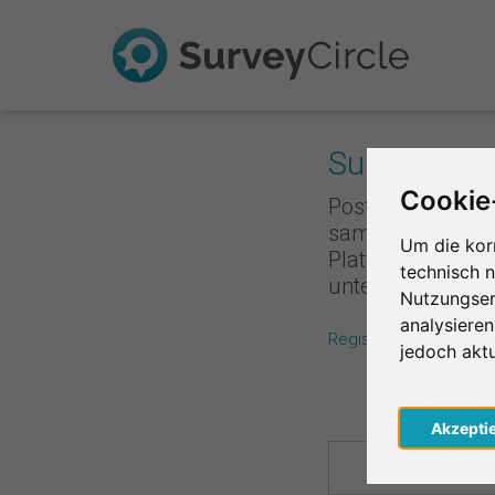
Survey Rank
Cookie
Poste deine Umfr
sammelst du Punk
Um die kor
Platzierung ist,
technisch 
unterstützt, de
Nutzungser
analysiere
Registriere dich koste
jedoch akt
Regio
Akzepti