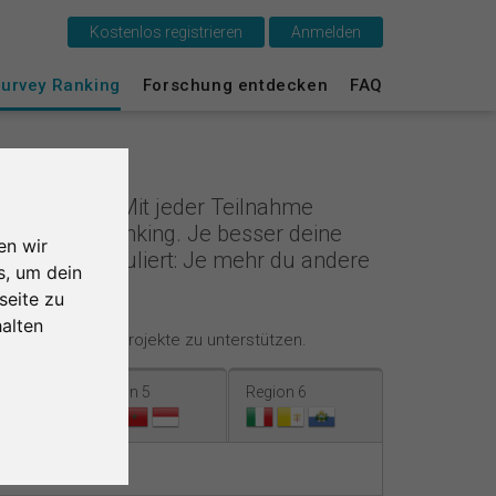
Kostenlos registrieren
Anmelden
urvey Ranking
Forschung entdecken
FAQ
Das ist SurveyCircle
cle
Survey Ranking
deren teil. Mit jeder Teilnahme
im Survey Ranking. Je besser deine
Forschung entdecken
en wir
 Anders formuliert: Je mehr du andere
s, um dein
FAQ
seite zu
alten
ende Forschungsprojekte zu unterstützen.
Kostenlos registrieren
Region 5
Region 6
Anmelden
English