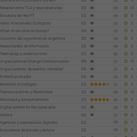
Source & AI Disclosure in EdTech
EN
5
(2)
Relacion entre TCA y neurodiversida
ES
10
(3)
Encuesta de Hey FIT
ES
3
(4)
Velas Artesanales Ecológicas
ES
3
(2)
What drives olive oil choices?
EN
3
(3)
Consumo de Legumbres en Argentina
ES
3
(0)
Necesidades de información
ES
3
(6)
Teletrabajo y sedentarismo
ES
8
(8)
Organizational Change Communication
EN
10
(2)
Organizadores de eventos, rentable?
ES
4
(2)
El efecto probador
ES
3
(5)
Bienestar psicológico
ES
5
(2)
Tolerancia estrés y flexibilidad
ES
10
(0)
Movilidad y comportamiento
ES
3
(8)
Digital content for the vulnerable
ES
5
(0)
Ancora
ES
3
(2)
Agencias y experiencias digitales
ES
(0)
7
Ecosistema de estudio y lectura
ES
(0)
3