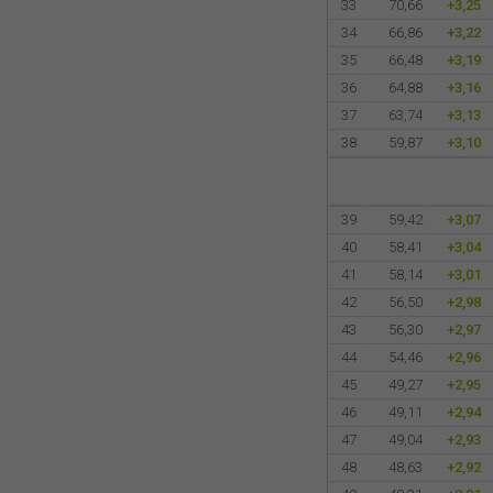
33
70,66
+3,25
34
66,86
+3,22
35
66,48
+3,19
36
64,88
+3,16
37
63,74
+3,13
38
59,87
+3,10
39
59,42
+3,07
40
58,41
+3,04
41
58,14
+3,01
42
56,50
+2,98
43
56,30
+2,97
44
54,46
+2,96
45
49,27
+2,95
46
49,11
+2,94
47
49,04
+2,93
48
48,63
+2,92