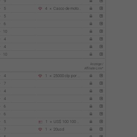
-
9
-
5
4
×
Casco de moto moderno y seguro
-
5
-
6
-
10
-
4
-
4
-
10
Anzeige /
Affiliate-Link*
-
4
1
×
25000 clp por transferencia
-
7
-
4
-
4
-
6
-
6
-
5
1
×
US$ 100
100 soles
-
7
1
×
20usd
-
5