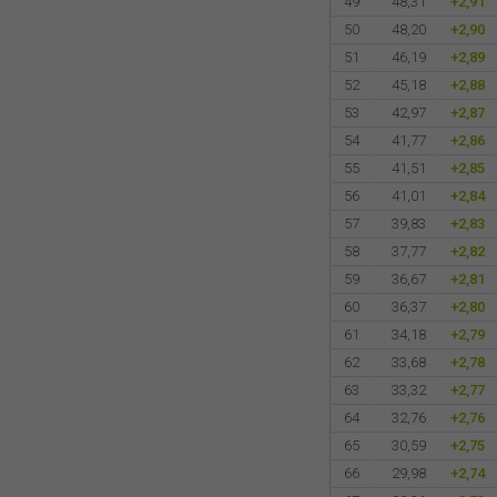
49
48,31
+2,91
50
48,20
+2,90
51
46,19
+2,89
52
45,18
+2,88
53
42,97
+2,87
54
41,77
+2,86
55
41,51
+2,85
56
41,01
+2,84
57
39,83
+2,83
58
37,77
+2,82
59
36,67
+2,81
60
36,37
+2,80
61
34,18
+2,79
62
33,68
+2,78
63
33,32
+2,77
64
32,76
+2,76
65
30,59
+2,75
66
29,98
+2,74