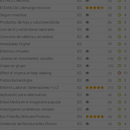
ESTRES LABORAL
ES
3
(0)
El Estilo De Liderazgo Inclusivo
ES
3
(4)
Seguro macotas
ES
4
(0)
Productos de hoja y salud percibida
ES
3
(8)
Uso de IA y estándares laborales
ES
3
(4)
Consumo de cafeína y ansiedad
ES
4
(3)
Inmediatez Digital
ES
(0)
5
Entornos virtuales
ES
5
(3)
Jóvenes en movimientos sociales
ES
10
(16)
Viajes en grupo
ES
3
(12)
Effect of stigma on help seeking
ES
10
(1)
Publicidad ecología
ES
3
(3)
Entorno Laboral: Generaciones Y y Z
ES
5
(17)
Aplicación para veterinarias
ES
4
(4)
Edad Media en el imaginario popular
ES
5
(6)
Investigacion problemas sociales
ES
3
(1)
Eco-Friendly Skincare Products
EN
5
(3)
Contenido de Restaurantes Étnicos
ES
4
(4)