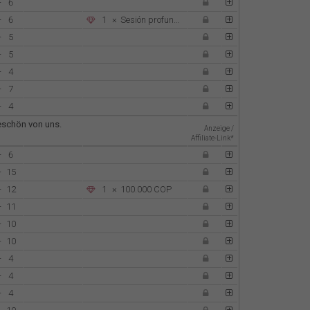
-
6
-
6
1
×
Sesión profunda autoconocimiento
-
5
-
5
-
4
-
7
-
4
keschön von uns.
Anzeige /
Affiliate-Link*
-
6
-
15
-
12
1
×
100.000 COP
-
11
-
10
-
10
-
4
-
4
-
4