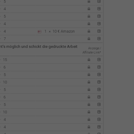
-
5
-
4
-
5
-
4
-
4
1
×
10 €
Amazon
-
7
t's möglich und schickt die gedruckte Arbeit
Anzeige /
Affiliate-Link*
-
15
-
6
-
5
-
10
-
5
-
6
-
5
-
10
-
4
-
4