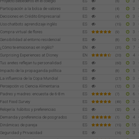
Proyecto bebederos en el colegio
ES
3
(6)
Participación a la bolsa de valores
ES
3
(4)
Decisiones en Crédito Empresarial
ES
3
(4)
Uso chatbots aprendizaje inglés
ES
3
(15)
Compra virtual de flores
ES
3
(9)
Sensibilidad al entorno residencial
ES
10
(8)
¿Cómo te emocionas en inglés?
EN
7
(31)
Surprising Experiences at Disney
EN
4
(20)
Tus aretes reflejan tu personalidad
ES
3
(60)
Impacto de la propaganda política
ES
5
(8)
La influencia de la Copa Mundial
ES
3
(27)
Percepción vs Ciencia Alimentaria
ES
3
(12)
Padres y madres: encuesta de 6-8 m
ES
6
(7)
Fast Food Survey
ES
3
(49)
Relojería: hábitos y preferencias
ES
4
(32)
Demanda y preferencia de posgrados
ES
4
(1)
Dinámicas de pareja
ES
15
(15)
Seguridad y Privacidad
ES
3
(16)