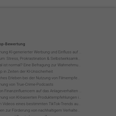
Top-Bewertung
Wahrnehmung KI-generierter Werbung und Einfluss auf Markenvertrauen
Fernstudium: Stress, Prokrastination & Selbstwirksamkeit
Wie normal ist normal? Eine Befragung zur Wahrnehmung von Essverhalten
p in Zeiten der KI-Unsicherheit
Menschliches Erleben bei der Nutzung von Filmempfehlungssystemen
ung von True-Crime-Podcasts
Einfluss von Finanzinfluencern auf das Anlageverhalten der Gen Z⁠
Wahrnehmung von KI-basierten Produktempfehlungen in Mode-Online-Shops
Wie wirken Videos eines bestimmten TikTok-Trends auf dich?
Maßnahmen zur Förderung von nachhaltigem Verhalten von Hotelgästen