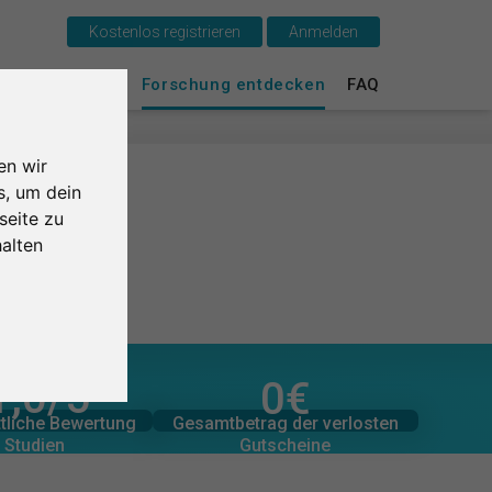
Kostenlos registrieren
Anmelden
Das ist SurveyCircle
urvey Ranking
Forschung entdecken
FAQ
Survey Ranking
en wir
Forschung entdecken
s, um dein
seite zu
FAQ
alten
Kostenlos registrieren
Anmelden
1,0
/5
0
€
zugesagten Spenden
English
er Bewertungen
0
Gesamtbetrag der
Gesamtbetrag der verlosten
tliche Bewertung
0
€
Gutscheine
 Studien
Nederlands