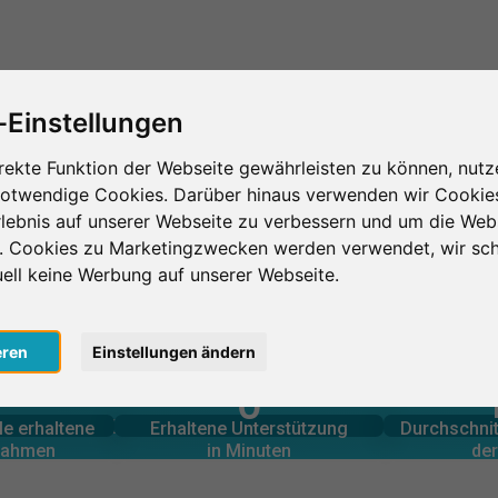
Das ist SurveyCircle
Teilnehmer finden
S
-Einstellungen
rekte Funktion der Webseite gewährleisten zu können, nutz
notwendige Cookies. Darüber hinaus verwenden wir Cookie
n
Hochschule der populären Künste
lebnis auf unserer Webseite zu verbessern und um die Web
n. Cookies zu Marketingzwecken werden verwendet, wir sch
pulären Künste
uell keine Werbung auf unserer Webseite.
eren
Einstellungen ändern
0
lnahmen
in Minuten
Anzahl d
le erbrachte
Geleistete Unterstützung
EINEN BLICK
le erhaltene
Erhaltene Unterstützung
Durchschnit
0
lnahmen
in Minuten
der