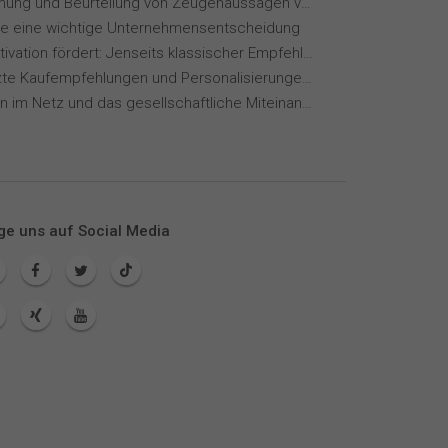
Wahrnehmung und Beurteilung von Zeugenaussagen vor Gericht
ie eine wichtige Unternehmensentscheidung
Wie KI Motivation fördert: Jenseits klassischer Empfehlungssysteme
KI-gestützte Kaufempfehlungen und Personalisierungen im Online-Handel
Meinungen im Netz und das gesellschaftliche Miteinander
ge uns auf Social Media