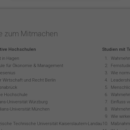
te zum Mitmachen
tive Hochschulen
Studien mit 
t in Hagen
le für Ökonomie & Management
resenius
 Wirtschaft und Recht Berlin
Leadershi
snabrück
ale Hochschule
Wahrnehm
ians-Universität Würzburg
lians-Universität München
zische Technische Universität Kaiserslautern-Landau