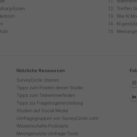
le
isburg-Essen
Treffen S
derborn
en
Köln
Nützliche Ressourcen
Fol
SurveyCircle zitieren
Tipps zum Posten deiner Studie
Tipps zum Teilnehmerfinden
Tipps zur Fragebogenerstellung
Studien auf Social Media
Umfragegruppen von SurveyCircle.com
Wissenschafts-Podcasts
Meistgenutzte Umfrage-Tools