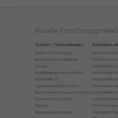
Aktuelle Forschungsprojek
Themen / Fachrichtungen
Besonders ak
Andere Fachrichtung
FernUniversitä
Betriebswirtschaftslehre
FOM Hochschu
Design
Hochschule F
Erziehungswissenschaften
Hochschule für
Informatik / IT
Hochschule O
Ingenieurwissenschaften
IU Internation
Kommunikationswissenschaften
Julius-Maximil
Kulturwissenschaften
Ludwig-Maximi
Medizin
PFH Göttingen
Naturwissenschaften
Rheinland-Pfäl