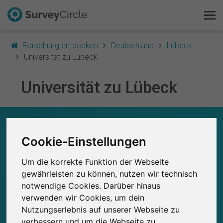
Forschung entdecken
Deutschland
Lübeck
Universität zu Lübeck
Universität zu Lübeck
Das ist SurveyCircle
Survey Ranking
UNIVERSITÄT ZU LÜBECK – AUF EINEN BLICK
Cookie-Einstellungen
Forschung entdecken
0
Studien
Um die korrekte Funktion der Webseite
FAQ
Aktuell bei SurveyCircle veröffentlichte
Bisher bei SurveyCircle veröffentlichte
0
gewährleisten zu können, nutzen wir technisch
Studien
notwendige Cookies. Darüber hinaus
Kostenlos registrieren
verwenden wir Cookies, um dein
Nutzungserlebnis auf unserer Webseite zu
Anmelden
verbessern und um die Webseite zu