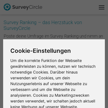
Survey Ranking – das Herzstück von
SurveyCircle
Das ist SurveyCircle
Poste deine Umfrage im Survey Ranking und nimm an
Studien von anderen teil. Mit jeder Teilnahme
Survey Ranking
sammelst du Punkte und verbesserst die Platzierung
Cookie-Einstellungen
deiner Studie im Survey Ranking. Je besser deine
Forschung entdecken
Platzierung ist, desto mehr Menschen nehmen an
Um die korrekte Funktion der Webseite
deiner Studie teil. Anders formuliert: Je mehr du
gewährleisten zu können, nutzen wir technisch
andere unterstützt, desto mehr Unterstützung
FAQ
bekommst du zurück.
notwendige Cookies. Darüber hinaus
verwenden wir Cookies, um dein
Kostenlos registrieren
Registriere dich kostenlos
, um bei SurveyCircle
Nutzungserlebnis auf unserer Webseite zu
Studienteilnehmer zu finden und spannende
verbessern und um die Webseite zu
Anmelden
Forschungsprojekte zu unterstützen.
analysieren. Cookies zu Marketingzwecken
werden verwendet, wir schalten jedoch aktuell
English
Region 1
R 2
R 3
R 4
R 5
R 6
keine Werbung auf unserer Webseite.