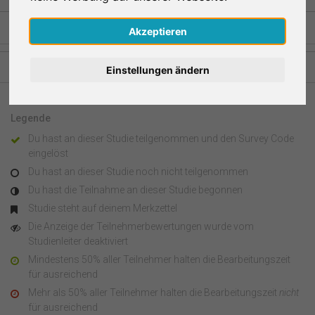
Nederlands
Akzeptieren
Español
Studien aus anderen Regionen
Einstellungen ändern
Français
Legende
Italiano
Du hast an dieser Studie teilgenommen und den Survey Code
eingelöst
Du hast an dieser Studie noch nicht teilgenommen
Du hast die Teilnahme an dieser Studie begonnen
Studie steht auf deinem Merkzettel
Die Anzeige der Teilnehmerbewertungen wurde vom
Studienleiter deaktiviert
Mindestens 50% aller Teilnehmer halten die Bearbeitungszeit
für ausreichend
Mehr als 50% aller Teilnehmer halten die Bearbeitungszeit
nicht
für ausreichend