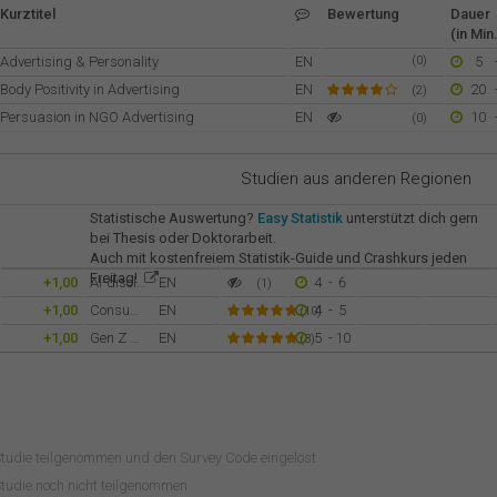
Kurztitel
Bewertung
Dauer
(in Min.
Advertising & Personality
EN
(0)
5
Body Positivity in Advertising
EN
20
(2)
Persuasion in NGO Advertising
EN
10
(0)
Studien aus anderen Regionen
Statistische Auswertung?
Easy Statistik
unterstützt dich gern
bei Thesis oder Doktorarbeit.
Auch mit kostenfreiem Statistik-Guide und Crashkurs jeden
Freitag!
+1,00
AI-disclosure in Social Media Ads
EN
4
-
6
(1)
+1,00
Consumer Responses to Instagram Ads
EN
4
-
5
(10)
+1,00
Gen Z Cosmetic Advertising
EN
5
-
10
(3)
Studie teilgenommen und den Survey Code eingelöst
tudie noch nicht teilgenommen