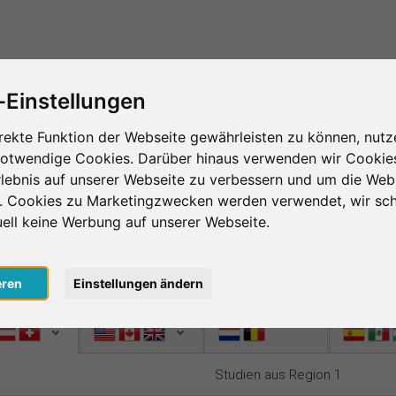
Das ist SurveyCircle
Teilnehmer finden
S
-Einstellungen
ing – das Herzstück von SurveyCir
rekte Funktion der Webseite gewährleisten zu können, nutz
notwendige Cookies. Darüber hinaus verwenden wir Cookie
age im Survey Ranking und nimm an Studien von an
lebnis auf unserer Webseite zu verbessern und um die Web
te und verbesserst die Platzierung deiner Studie 
n. Cookies zu Marketingzwecken werden verwendet, wir sch
 desto mehr Menschen nehmen an deiner Studie teil.
uell keine Werbung auf unserer Webseite.
sto mehr Unterstützung bekommst du zurück.
nlos
, um bei SurveyCircle Studienteilnehmer zu finden und spann
eren
Einstellungen ändern
n 1
Region 2
Region 3
Region 4
Studien aus Region 1