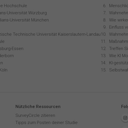
ale Hochschule
ians-Universität Würzburg
lians-Universität München
zische Technische Universität Kaiserslautern-Landau
le
isburg-Essen
Treffen S
derborn
en
Köln
Selbstwa
Nützliche Ressourcen
Fol
SurveyCircle zitieren
Tipps zum Posten deiner Studie