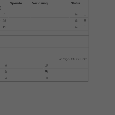
Spende
Verlosung
Status
Español
)
-
7
Français
-
25
-
12
Italiano
Anzeige / Affiliate-Link*