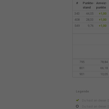
#
Punkte-
Anreiz-
stand
punkte
343
44,05
+1,00
408
28,33
+1,00
549
9,76
+1,00
795
78,84
801
66,18
901
10,05
Legende
Du hast an dieser 
Du hast an dieser S