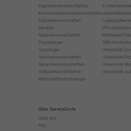
Ingenieurwissenschaften
IU Internation
Kommunikationswissenschaften
Julius-Maximil
Kulturwissenschaften
Ludwig-Maximi
Medizin
PFH Göttingen
Naturwissenschaften
Rheinland-Pfäl
Psychologie
SRH Hochschu
Soziologie
Universität Du
Sportwissenschaften
Universität Pa
Sprachwissenschaften
Universität Wi
Volkswirtschaftslehre
Universität zu 
Wirtschaftspsychologie
Über SurveyCircle
Über uns
FAQ