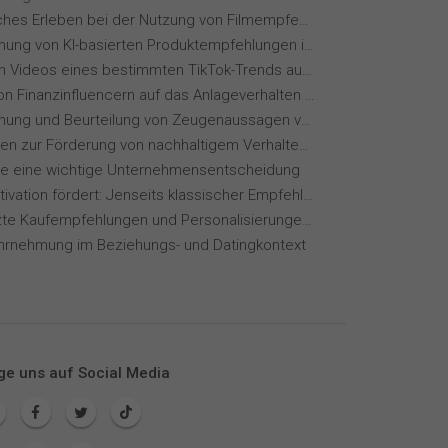
Menschliches Erleben bei der Nutzung von Filmempfehlungssystemen
Wahrnehmung von KI-basierten Produktempfehlungen in Mode-Online-Shops
Wie wirken Videos eines bestimmten TikTok-Trends auf dich?
Einfluss von Finanzinfluencern auf das Anlageverhalten der Gen Z⁠
Wahrnehmung und Beurteilung von Zeugenaussagen vor Gericht
Maßnahmen zur Förderung von nachhaltigem Verhalten von Hotelgästen
ie eine wichtige Unternehmensentscheidung
Wie KI Motivation fördert: Jenseits klassischer Empfehlungssysteme
KI-gestützte Kaufempfehlungen und Personalisierungen im Online-Handel
hrnehmung im Beziehungs- und Datingkontext
ge uns auf Social Media