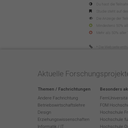
Du hast die Teilna
Studie steht auf de
Die Anzeige der Tei
Mindestens 50% alle
Mehr als 50% aller 
* Die Webseite enthä
Aktuelle Forschungsprojek
Themen / Fachrichtungen
Besonders ak
Andere Fachrichtung
FernUniversitä
Betriebswirtschaftslehre
FOM Hochschu
Design
Hochschule F
Erziehungswissenschaften
Hochschule für
Informatik / IT
Hochschule O