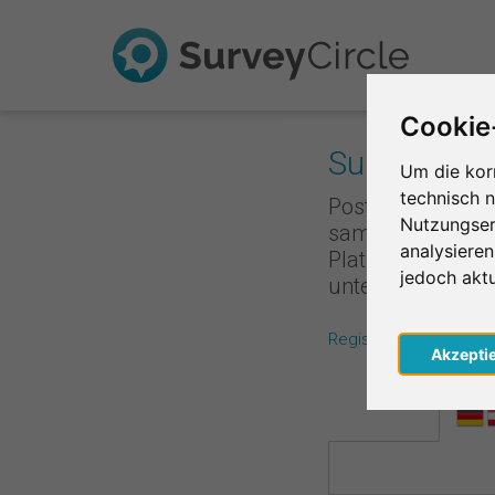
Cookie
Survey Rank
Um die kor
technisch 
Poste deine Umfr
Nutzungser
sammelst du Punk
analysiere
Platzierung ist,
jedoch akt
unterstützt, de
Registriere dich koste
Akzepti
Regio