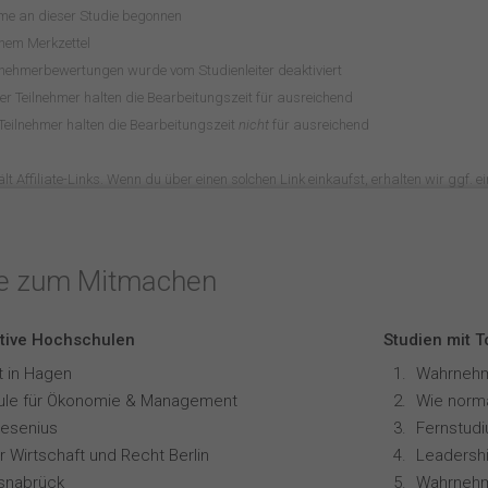
hme an dieser Studie begonnen
inem Merkzettel
lnehmerbewertungen wurde vom Studienleiter deaktiviert
r Teilnehmer halten die Bearbeitungszeit für ausreichend
Teilnehmer halten die Bearbeitungszeit
nicht
für ausreichend
lt Affiliate-Links. Wenn du über einen solchen Link einkaufst, erhalten wir ggf. ein
te zum Mitmachen
tive Hochschulen
Studien mit 
t in Hagen
le für Ökonomie & Management
resenius
 Wirtschaft und Recht Berlin
Leadershi
snabrück
Wahrnehm