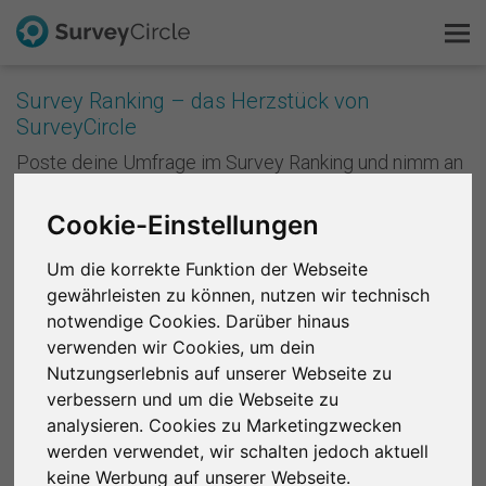
Survey Ranking – das Herzstück von
SurveyCircle
Das ist SurveyCircle
Poste deine Umfrage im Survey Ranking und nimm an
Studien von anderen teil. Mit jeder Teilnahme
Survey Ranking
sammelst du Punkte und verbesserst die Platzierung
Cookie-Einstellungen
deiner Studie im Survey Ranking. Je besser deine
Forschung entdecken
Platzierung ist, desto mehr Menschen nehmen an
Um die korrekte Funktion der Webseite
deiner Studie teil. Anders formuliert: Je mehr du
gewährleisten zu können, nutzen wir technisch
andere unterstützt, desto mehr Unterstützung
FAQ
notwendige Cookies. Darüber hinaus
bekommst du zurück.
verwenden wir Cookies, um dein
Kostenlos registrieren
Registriere dich kostenlos
, um bei SurveyCircle
Nutzungserlebnis auf unserer Webseite zu
Studienteilnehmer zu finden und spannende
verbessern und um die Webseite zu
Anmelden
Forschungsprojekte zu unterstützen.
analysieren. Cookies zu Marketingzwecken
werden verwendet, wir schalten jedoch aktuell
English
Region 1
R 2
R 3
R 4
R 5
R 6
keine Werbung auf unserer Webseite.