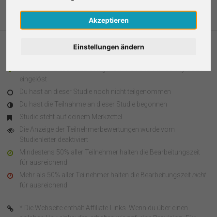
Nederlands
Akzeptieren
Español
Einstellungen ändern
Legende
Français
Du hast an dieser Studie teilgenommen und den Survey Code
eingelöst
Italiano
Du hast an dieser Studie noch nicht teilgenommen
Du hast die Teilnahme an dieser Studie begonnen
Studie steht auf deinem Merkzettel
Die Anzeige der Teilnehmerbewertungen wurde vom
Studienleiter deaktiviert
Mindestens 50% aller Teilnehmer halten die Bearbeitungszeit
für ausreichend
Mehr als 50% aller Teilnehmer halten die Bearbeitungszeit
nicht
für ausreichend
* Die Webseite enthält Affiliate-Links. Wenn du über einen