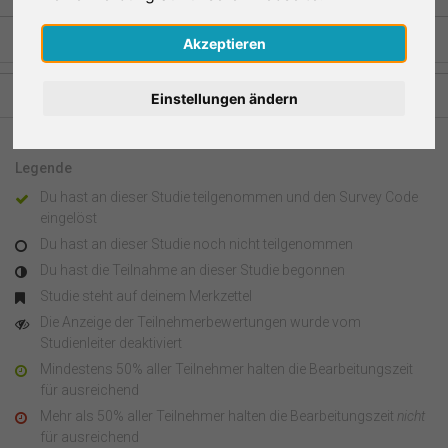
Nederlands
Akzeptieren
Español
Studien aus anderen Regionen
Einstellungen ändern
Français
Legende
Italiano
Du hast an dieser Studie teilgenommen und den Survey Code
eingelöst
Du hast an dieser Studie noch nicht teilgenommen
Du hast die Teilnahme an dieser Studie begonnen
Studie steht auf deinem Merkzettel
Die Anzeige der Teilnehmerbewertungen wurde vom
Studienleiter deaktiviert
Mindestens 50% aller Teilnehmer halten die Bearbeitungszeit
für ausreichend
Mehr als 50% aller Teilnehmer halten die Bearbeitungszeit
nicht
für ausreichend