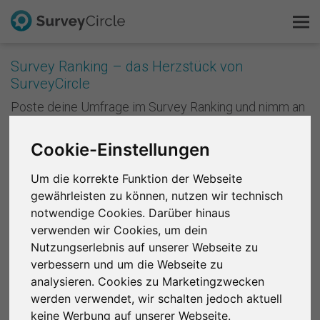
Survey Ranking – das Herzstück von
SurveyCircle
Das ist SurveyCircle
Poste deine Umfrage im Survey Ranking und nimm an
Studien von anderen teil. Mit jeder Teilnahme
Survey Ranking
sammelst du Punkte und verbesserst die Platzierung
Cookie-Einstellungen
deiner Studie im Survey Ranking. Je besser deine
Forschung entdecken
Platzierung ist, desto mehr Menschen nehmen an
Um die korrekte Funktion der Webseite
deiner Studie teil. Anders formuliert: Je mehr du
gewährleisten zu können, nutzen wir technisch
andere unterstützt, desto mehr Unterstützung
FAQ
bekommst du zurück.
notwendige Cookies. Darüber hinaus
verwenden wir Cookies, um dein
Kostenlos registrieren
Registriere dich kostenlos
, um bei SurveyCircle
Nutzungserlebnis auf unserer Webseite zu
Studienteilnehmer zu finden und spannende
verbessern und um die Webseite zu
Anmelden
Forschungsprojekte zu unterstützen.
analysieren. Cookies zu Marketingzwecken
werden verwendet, wir schalten jedoch aktuell
English
Region 1
R 2
R 3
R 4
R 5
R 6
keine Werbung auf unserer Webseite.