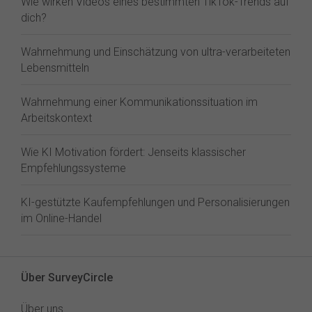
Wie wirken Videos eines bestimmten TikTok-Trends auf
dich?
Wahrnehmung und Einschätzung von ultra-verarbeiteten
Lebensmitteln
Wahrnehmung einer Kommunikationssituation im
Arbeitskontext
Wie KI Motivation fördert: Jenseits klassischer
Empfehlungssysteme
KI-gestützte Kaufempfehlungen und Personalisierungen
im Online-Handel
Über SurveyCircle
Über uns