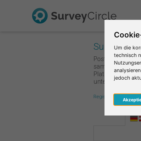
Cookie
Survey Rank
Um die kor
technisch 
Poste deine Umfr
Nutzungser
sammelst du Punk
analysiere
Platzierung ist,
jedoch akt
unterstützt, de
Registriere dich koste
Akzepti
Regio