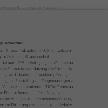
e Provision. Für dich bleibt der Preis gleich.
Top-Bewertung
Fernstudium: Stress, Prokrastination & Selbstwirksamkeit
p in Zeiten der KI-Unsicherheit
Wie normal ist normal? Eine Befragung zur Wahrnehmung von Essverhalten
Menschliches Erleben bei der Nutzung von Filmempfehlungssystemen
Wahrnehmung von KI-basierten Produktempfehlungen in Mode-Online-Shops
Wahrnehmung und Beurteilung von Zeugenaussagen vor Gericht
Wie wirken Videos eines bestimmten TikTok-Trends auf dich?
Einfluss von Finanzinfluencern auf das Anlageverhalten der Gen Z⁠
ie eine wichtige Unternehmensentscheidung
Maßnahmen zur Förderung von nachhaltigem Verhalten von Hotelgästen