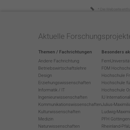
* Die Webseite enthä
Aktuelle Forschungsprojek
Themen / Fachrichtungen
Besonders ak
Andere Fachrichtung
FernUniversitä
Betriebswirtschaftslehre
FOM Hochschu
Design
Hochschule F
Erziehungswissenschaften
Hochschule für
Informatik / IT
Hochschule O
Ingenieurwissenschaften
IU Internation
Kommunikationswissenschaften
Julius-Maximil
Kulturwissenschaften
Ludwig-Maximi
Medizin
PFH Göttingen
Naturwissenschaften
Rheinland-Pfäl