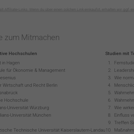
lt Affiliate-Links. Wenn du über einen solchen Link einkaufst, erhalten wir ggf. ein
te zum Mitmachen
tive Hochschulen
Studien mit 
t in Hagen
le für Ökonomie & Management
Leadershi
resenius
 Wirtschaft und Recht Berlin
snabrück
ale Hochschule
ians-Universität Würzburg
lians-Universität München
Treffen S
zische Technische Universität Kaiserslautern-Landau