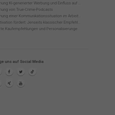
Wahrnehmung KI-generierter Werbung und Einfluss auf Markenvertrauen
ung von True-Crime-Podcasts
Wahrnehmung einer Kommunikationssituation im Arbeitskontext
Wie KI Motivation fördert: Jenseits klassischer Empfehlungssysteme
KI-gestützte Kaufempfehlungen und Personalisierungen im Online-Handel
ge uns auf Social Media