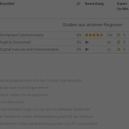
Kurztitel
Bewertung
Dauer
(in Min.
Studien aus anderen Regionen
Workplace Communication
EN
5
(34)
Right to Disconnect
EN
5
(0)
Digital Overuse and Communication
EN
5
(1)
Studie teilgenommen und den Survey Code eingelöst
tudie noch nicht teilgenommen
hme an dieser Studie begonnen
inem Merkzettel
lnehmerbewertungen wurde vom Studienleiter deaktiviert
r Teilnehmer halten die Bearbeitungszeit für ausreichend
Teilnehmer halten die Bearbeitungszeit
nicht
für ausreichend