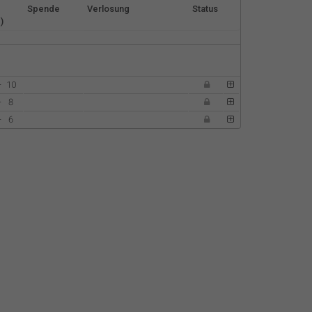
Español
Spende
Verlosung
Status
)
Français
Italiano
-
10
-
8
-
6