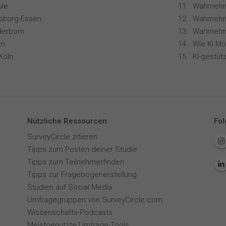
le
isburg-Essen
Wahrnehm
derborn
en
Köln
Nützliche Ressourcen
Fol
SurveyCircle zitieren
Tipps zum Posten deiner Studie
Tipps zum Teilnehmerfinden
Tipps zur Fragebogenerstellung
Studien auf Social Media
Umfragegruppen von SurveyCircle.com
Wissenschafts-Podcasts
Meistgenutzte Umfrage-Tools