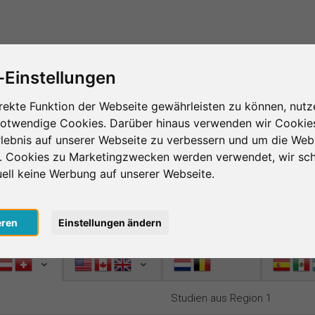
Das ist SurveyCircle
Teilnehmer finden
S
-Einstellungen
ing – das Herzstück von SurveyCir
rekte Funktion der Webseite gewährleisten zu können, nutz
notwendige Cookies. Darüber hinaus verwenden wir Cookie
age im Survey Ranking und nimm an Studien von an
lebnis auf unserer Webseite zu verbessern und um die Web
te und verbesserst die Platzierung deiner Studie 
n. Cookies zu Marketingzwecken werden verwendet, wir sch
 desto mehr Menschen nehmen an deiner Studie teil.
uell keine Werbung auf unserer Webseite.
sto mehr Unterstützung bekommst du zurück.
nlos
, um bei SurveyCircle Studienteilnehmer zu finden und spann
eren
Einstellungen ändern
n 1
Region 2
Region 3
Region 4
Studien aus Region 1