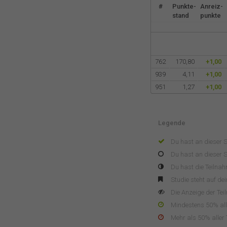
#
Punkte-
Anreiz-
stand
punkte
762
170,80
+1,00
939
4,11
+1,00
951
1,27
+1,00
Legende
Du hast an dieser 
Du hast an dieser S
Du hast die Teilna
Studie steht auf de
Die Anzeige der Tei
Mindestens 50% alle
Mehr als 50% aller 