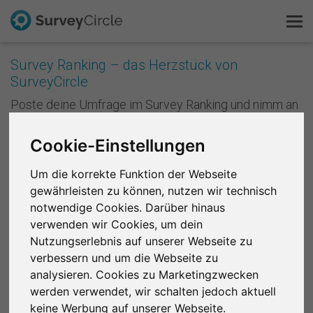
Survey Ranking – das Herzstück von
SurveyCircle
Das ist SurveyCircle
Poste deine Umfrage im Survey Ranking und nimm an
Studien von anderen teil. Mit jeder Teilnahme
Survey Ranking
sammelst du Punkte und verbesserst die Platzierung
Cookie-Einstellungen
deiner Studie im Survey Ranking. Je besser deine
Forschung entdecken
Platzierung ist, desto mehr Menschen nehmen an
Um die korrekte Funktion der Webseite
deiner Studie teil. Anders formuliert: Je mehr du
gewährleisten zu können, nutzen wir technisch
andere unterstützt, desto mehr Unterstützung
FAQ
bekommst du zurück.
notwendige Cookies. Darüber hinaus
verwenden wir Cookies, um dein
Kostenlos registrieren
Registriere dich kostenlos
, um bei SurveyCircle
Nutzungserlebnis auf unserer Webseite zu
Studienteilnehmer zu finden und spannende
verbessern und um die Webseite zu
Anmelden
Forschungsprojekte zu unterstützen.
analysieren. Cookies zu Marketingzwecken
werden verwendet, wir schalten jedoch aktuell
English
Region 1
R 2
R 3
R 4
R 5
R 6
keine Werbung auf unserer Webseite.