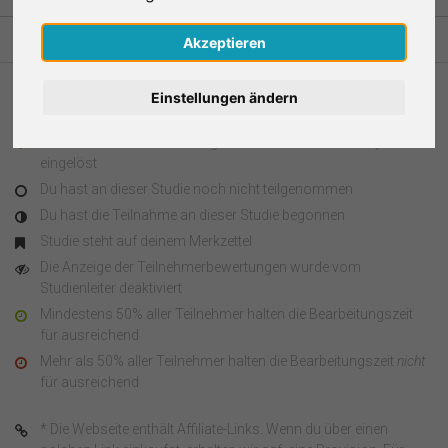
Nederlands
Akzeptieren
Español
Einstellungen ändern
Legende
Français
Du hast an dieser Studie teilgenommen und den Survey Code
eingelöst
Italiano
Du hast an dieser Studie noch nicht teilgenommen
Du hast die Teilnahme an dieser Studie begonnen
Studie steht auf deinem Merkzettel
Die Anzeige der Teilnehmerbewertungen wurde vom
Studienleiter deaktiviert
Mindestens 50% aller Teilnehmer halten die Bearbeitungszeit
für ausreichend
Mehr als 50% aller Teilnehmer halten die Bearbeitungszeit
nicht
für ausreichend
* Die Webseite enthält Affiliate-Links. Wenn du über einen