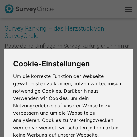
Survey Ranking – das Herzstück von
SurveyCircle
Das ist SurveyCircle
Poste deine Umfrage im Survey Ranking und nimm an
Studien von anderen teil. Mit jeder Teilnahme
Survey Ranking
sammelst du Punkte und verbesserst die Platzierung
Cookie-Einstellungen
deiner Studie im Survey Ranking. Je besser deine
Forschung entdecken
Platzierung ist, desto mehr Menschen nehmen an
Um die korrekte Funktion der Webseite
deiner Studie teil. Anders formuliert: Je mehr du
gewährleisten zu können, nutzen wir technisch
andere unterstützt, desto mehr Unterstützung
FAQ
bekommst du zurück.
notwendige Cookies. Darüber hinaus
verwenden wir Cookies, um dein
Kostenlos registrieren
Registriere dich kostenlos
, um bei SurveyCircle
Nutzungserlebnis auf unserer Webseite zu
Studienteilnehmer zu finden und spannende
verbessern und um die Webseite zu
Anmelden
Forschungsprojekte zu unterstützen.
analysieren. Cookies zu Marketingzwecken
werden verwendet, wir schalten jedoch aktuell
English
Region 1
R 2
R 3
R 4
R 5
R 6
keine Werbung auf unserer Webseite.