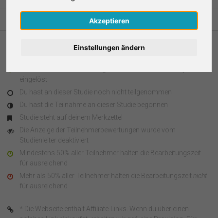
Nederlands
Akzeptieren
Español
Einstellungen ändern
Legende
Français
Du hast an dieser Studie teilgenommen und den Survey Code
eingelöst
Italiano
Du hast an dieser Studie noch nicht teilgenommen
Du hast die Teilnahme an dieser Studie begonnen
Studie steht auf deinem Merkzettel
Die Anzeige der Teilnehmerbewertungen wurde vom
Studienleiter deaktiviert
Mindestens 50% aller Teilnehmer halten die Bearbeitungszeit
für ausreichend
Mehr als 50% aller Teilnehmer halten die Bearbeitungszeit
nicht
für ausreichend
* Die Webseite enthält Affiliate-Links. Wenn du über einen