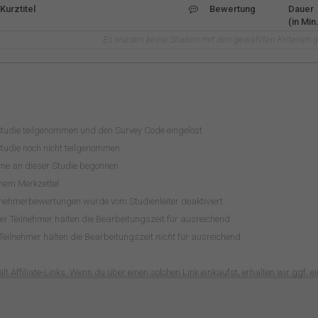
Kurztitel
Bewertung
Dauer
(in Min.
Es wurden keine Studien mit den gewählten Kriterien 
Studie teilgenommen und den Survey Code eingelöst
tudie noch nicht teilgenommen
hme an dieser Studie begonnen
inem Merkzettel
lnehmerbewertungen wurde vom Studienleiter deaktiviert
r Teilnehmer halten die Bearbeitungszeit für ausreichend
Teilnehmer halten die Bearbeitungszeit
nicht
für ausreichend
lt Affiliate-Links. Wenn du über einen solchen Link einkaufst, erhalten wir ggf. ein