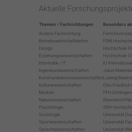
Aktuelle Forschungsprojek
Themen / Fachrichtungen
Besonders ak
Andere Fachrichtung
FernUniversitä
Betriebswirtschaftslehre
FOM Hochschu
Design
Hochschule F
Erziehungswissenschaften
Hochschule O
Informatik / IT
IU Internation
Ingenieurwissenschaften
Julius-Maximil
Kommunikationswissenschaften
Ludwig-Maximi
Kulturwissenschaften
Otto-Friedrich
Medizin
PFH Göttingen
Naturwissenschaften
Rheinland-Pfäl
Psychologie
SRH Hochschu
Soziologie
Universität Du
Sportwissenschaften
Universität Pa
Sprachwissenschaften
Universität Wi