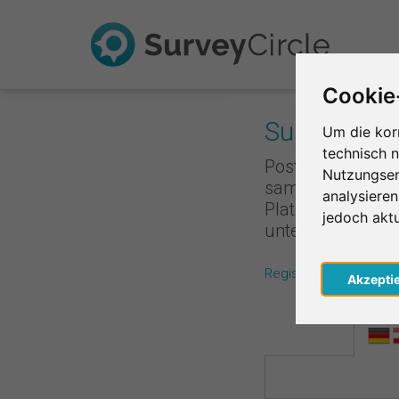
Cookie
Survey Rank
Um die kor
technisch 
Poste deine Umfr
Nutzungser
sammelst du Punk
analysiere
Platzierung ist,
jedoch akt
unterstützt, de
Registriere dich koste
Akzepti
Regio