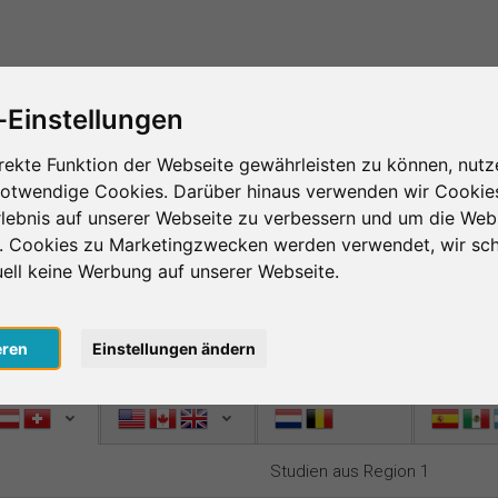
Das ist SurveyCircle
Teilnehmer finden
S
-Einstellungen
ing – das Herzstück von SurveyCir
rekte Funktion der Webseite gewährleisten zu können, nutz
notwendige Cookies. Darüber hinaus verwenden wir Cookie
age im Survey Ranking und nimm an Studien von an
lebnis auf unserer Webseite zu verbessern und um die Web
te und verbesserst die Platzierung deiner Studie 
n. Cookies zu Marketingzwecken werden verwendet, wir sch
 desto mehr Menschen nehmen an deiner Studie teil.
uell keine Werbung auf unserer Webseite.
sto mehr Unterstützung bekommst du zurück.
nlos
, um bei SurveyCircle Studienteilnehmer zu finden und spann
eren
Einstellungen ändern
n 1
Region 2
Region 3
Region 4
Studien aus Region 1