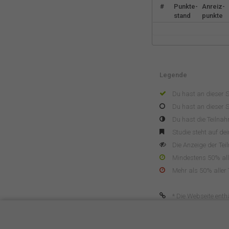
#
Punkte-
Anreiz-
stand
punkte
Legende
Du hast an dieser 
Du hast an dieser S
Du hast die Teilna
Studie steht auf de
Die Anzeige der Tei
Mindestens 50% alle
Mehr als 50% aller 
* Die Webseite enthä