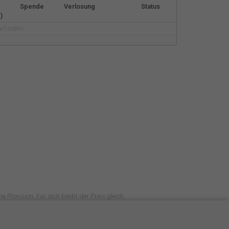
Español
Spende
Verlosung
Status
)
gefunden.
Français
Italiano
e Provision. Für dich bleibt der Preis gleich.