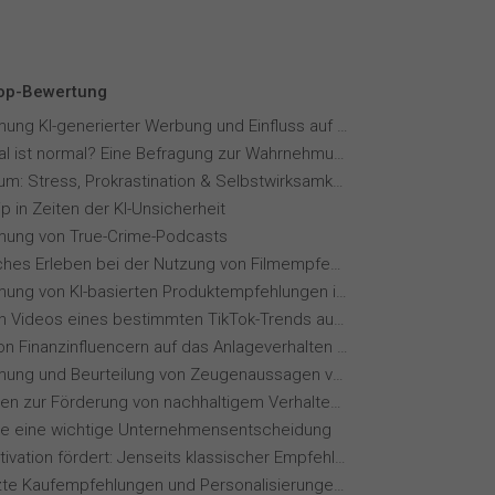
Top-Bewertung
Wahrnehmung KI-generierter Werbung und Einfluss auf Markenvertrauen
Wie normal ist normal? Eine Befragung zur Wahrnehmung von Essverhalten
Fernstudium: Stress, Prokrastination & Selbstwirksamkeit
p in Zeiten der KI-Unsicherheit
ung von True-Crime-Podcasts
Menschliches Erleben bei der Nutzung von Filmempfehlungssystemen
Wahrnehmung von KI-basierten Produktempfehlungen in Mode-Online-Shops
Wie wirken Videos eines bestimmten TikTok-Trends auf dich?
Einfluss von Finanzinfluencern auf das Anlageverhalten der Gen Z⁠
Wahrnehmung und Beurteilung von Zeugenaussagen vor Gericht
Maßnahmen zur Förderung von nachhaltigem Verhalten von Hotelgästen
ie eine wichtige Unternehmensentscheidung
Wie KI Motivation fördert: Jenseits klassischer Empfehlungssysteme
KI-gestützte Kaufempfehlungen und Personalisierungen im Online-Handel