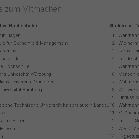
te zum Mitmachen
tive Hochschulen
Studien mit 
t in Hagen
le für Ökonomie & Management
resenius
snabrück
Leadershi
ale Hochschule
Wahrnehm
ians-Universität Würzburg
lians-Universität München
-Universität Bamberg
zische Technische Universität Kaiserslautern-Landau
le
isburg-Essen
Treffen S
derborn
en