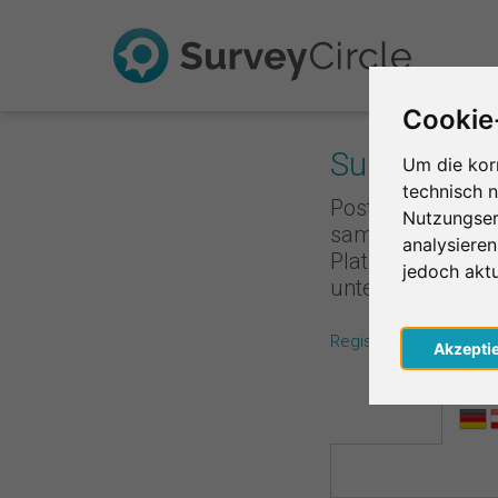
Cookie
Survey Rank
Um die kor
technisch 
Poste deine Umfr
Nutzungser
sammelst du Punk
analysiere
Platzierung ist,
jedoch akt
unterstützt, de
Registriere dich koste
Akzepti
Regio