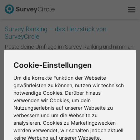
Survey Ranking – das Herzstück von
SurveyCircle
Das ist SurveyCircle
Poste deine Umfrage im Survey Ranking und nimm an
Studien von anderen teil. Mit jeder Teilnahme
Survey Ranking
sammelst du Punkte und verbesserst die Platzierung
Cookie-Einstellungen
deiner Studie im Survey Ranking. Je besser deine
Forschung entdecken
Platzierung ist, desto mehr Menschen nehmen an
Um die korrekte Funktion der Webseite
deiner Studie teil. Anders formuliert: Je mehr du
gewährleisten zu können, nutzen wir technisch
andere unterstützt, desto mehr Unterstützung
FAQ
bekommst du zurück.
notwendige Cookies. Darüber hinaus
verwenden wir Cookies, um dein
Kostenlos registrieren
Registriere dich kostenlos
, um bei SurveyCircle
Nutzungserlebnis auf unserer Webseite zu
Studienteilnehmer zu finden und spannende
verbessern und um die Webseite zu
Anmelden
Forschungsprojekte zu unterstützen.
analysieren. Cookies zu Marketingzwecken
werden verwendet, wir schalten jedoch aktuell
English
Region 1
R 2
R 3
R 4
R 5
R 6
keine Werbung auf unserer Webseite.