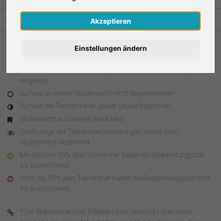
Nederlands
Akzeptieren
Español
Einstellungen ändern
Legende
Français
Du hast an dieser Studie teilgenommen und den Survey Code
eingelöst
Italiano
Du hast an dieser Studie noch nicht teilgenommen
Du hast die Teilnahme an dieser Studie begonnen
Studie steht auf deinem Merkzettel
Die Anzeige der Teilnehmerbewertungen wurde vom
Studienleiter deaktiviert
Mindestens 50% aller Teilnehmer halten die Bearbeitungszeit
für ausreichend
Mehr als 50% aller Teilnehmer halten die Bearbeitungszeit
nicht
für ausreichend
* Die Webseite enthält Affiliate-Links. Wenn du über einen