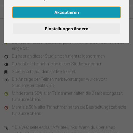
Nederlands
Akzeptieren
Español
Einstellungen ändern
Legende
Français
Du hast an dieser Studie teilgenommen und den Survey Code
eingelöst
Italiano
Du hast an dieser Studie noch nicht teilgenommen
Du hast die Teilnahme an dieser Studie begonnen
Studie steht auf deinem Merkzettel
Die Anzeige der Teilnehmerbewertungen wurde vom
Studienleiter deaktiviert
Mindestens 50% aller Teilnehmer halten die Bearbeitungszeit
für ausreichend
Mehr als 50% aller Teilnehmer halten die Bearbeitungszeit
nicht
für ausreichend
* Die Webseite enthält Affiliate-Links. Wenn du über einen