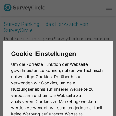
Survey Ranking – das Herzstück von
SurveyCircle
Das ist SurveyCircle
Poste deine Umfrage im Survey Ranking und nimm an
Studien von anderen teil. Mit jeder Teilnahme
Survey Ranking
sammelst du Punkte und verbesserst die Platzierung
Cookie-Einstellungen
deiner Studie im Survey Ranking. Je besser deine
Forschung entdecken
Platzierung ist, desto mehr Menschen nehmen an
Um die korrekte Funktion der Webseite
deiner Studie teil. Anders formuliert: Je mehr du
gewährleisten zu können, nutzen wir technisch
andere unterstützt, desto mehr Unterstützung
FAQ
notwendige Cookies. Darüber hinaus
bekommst du zurück.
verwenden wir Cookies, um dein
Kostenlos registrieren
Registriere dich kostenlos
, um bei SurveyCircle
Nutzungserlebnis auf unserer Webseite zu
Studienteilnehmer zu finden und spannende
verbessern und um die Webseite zu
Anmelden
Forschungsprojekte zu unterstützen.
analysieren. Cookies zu Marketingzwecken
werden verwendet, wir schalten jedoch aktuell
English
Region 1
R 2
R 3
R 4
R 5
R 6
keine Werbung auf unserer Webseite.