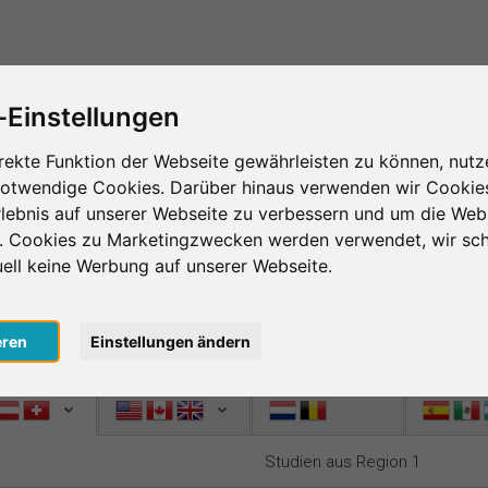
Das ist SurveyCircle
Teilnehmer finden
S
-Einstellungen
ing – das Herzstück von SurveyCir
rekte Funktion der Webseite gewährleisten zu können, nutz
notwendige Cookies. Darüber hinaus verwenden wir Cookie
age im Survey Ranking und nimm an Studien von an
lebnis auf unserer Webseite zu verbessern und um die Web
te und verbesserst die Platzierung deiner Studie 
n. Cookies zu Marketingzwecken werden verwendet, wir sch
 desto mehr Menschen nehmen an deiner Studie teil.
uell keine Werbung auf unserer Webseite.
sto mehr Unterstützung bekommst du zurück.
nlos
, um bei SurveyCircle Studienteilnehmer zu finden und spann
eren
Einstellungen ändern
n 1
Region 2
Region 3
Region 4
Studien aus Region 1