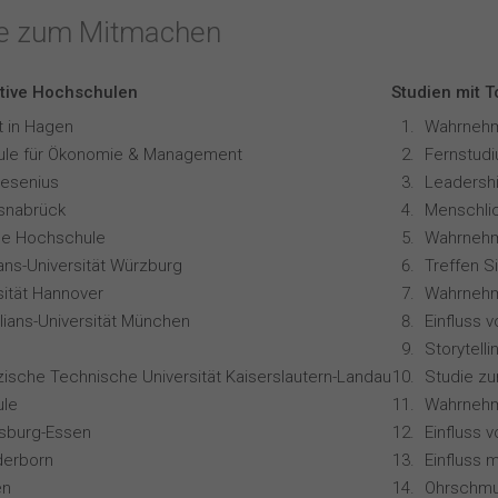
te zum Mitmachen
tive Hochschulen
Studien mit 
t in Hagen
le für Ökonomie & Management
resenius
Leadershi
snabrück
ale Hochschule
Wahrnehm
ians-Universität Würzburg
Treffen S
sität Hannover
lians-Universität München
zische Technische Universität Kaiserslautern-Landau
Studie z
le
isburg-Essen
Einfluss 
derborn
en
Ohrschmu