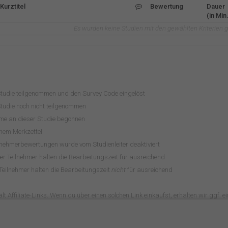
Kurztitel
Bewertung
Dauer
(in Min.
Es wurden keine Studien mit den gewählten Kriterien 
Studie teilgenommen und den Survey Code eingelöst
tudie noch nicht teilgenommen
hme an dieser Studie begonnen
inem Merkzettel
lnehmerbewertungen wurde vom Studienleiter deaktiviert
r Teilnehmer halten die Bearbeitungszeit für ausreichend
Teilnehmer halten die Bearbeitungszeit
nicht
für ausreichend
lt Affiliate-Links. Wenn du über einen solchen Link einkaufst, erhalten wir ggf. ein