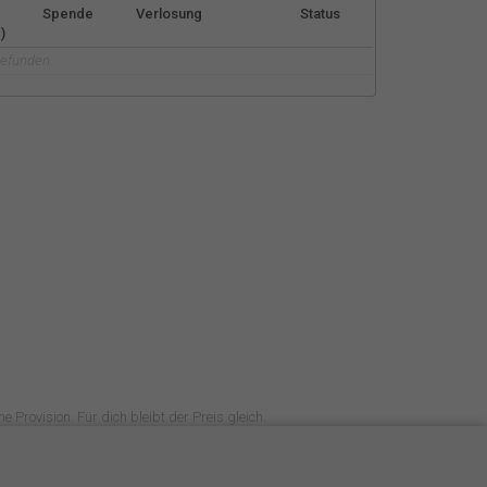
Español
Spende
Verlosung
Status
)
gefunden.
Français
Italiano
e Provision. Für dich bleibt der Preis gleich.