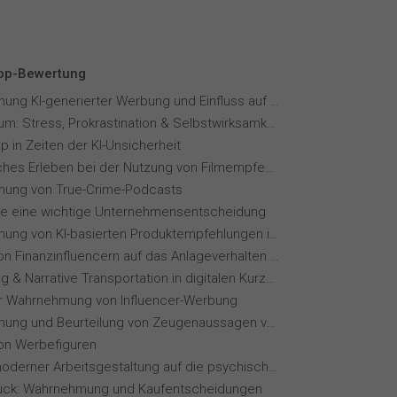
Top-Bewertung
Wahrnehmung KI-generierter Werbung und Einfluss auf Markenvertrauen
Fernstudium: Stress, Prokrastination & Selbstwirksamkeit
p in Zeiten der KI-Unsicherheit
Menschliches Erleben bei der Nutzung von Filmempfehlungssystemen
ung von True-Crime-Podcasts
ie eine wichtige Unternehmensentscheidung
Wahrnehmung von KI-basierten Produktempfehlungen in Mode-Online-Shops
Einfluss von Finanzinfluencern auf das Anlageverhalten der Gen Z⁠
Storytelling & Narrative Transportation in digitalen Kurzvideoformaten
ur Wahrnehmung von Influencer-Werbung
Wahrnehmung und Beurteilung von Zeugenaussagen vor Gericht
von Werbefiguren
Einfluss moderner Arbeitsgestaltung auf die psychische Gesundheit
ck: Wahrnehmung und Kaufentscheidungen