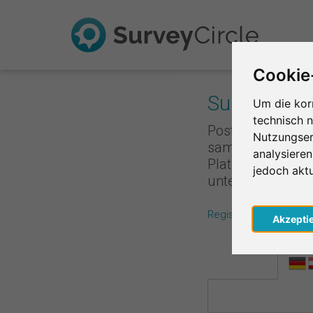
Cookie
Survey Rank
Um die kor
technisch 
Poste deine Umfr
Nutzungser
sammelst du Punk
analysiere
Platzierung ist,
jedoch akt
unterstützt, de
Registriere dich koste
Akzepti
Regio