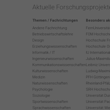
Aktuelle Forschungsprojek
Themen / Fachrichtungen
Besonders ak
Andere Fachrichtung
FernUniversitä
Betriebswirtschaftslehre
FOM Hochschu
Design
Hochschule F
Erziehungswissenschaften
Hochschule O
Informatik / IT
IU Internation
Ingenieurwissenschaften
Julius-Maximil
Kommunikationswissenschaften
Leibniz Univer
Kulturwissenschaften
Ludwig-Maximi
Medizin
PFH Göttingen
Naturwissenschaften
Rheinland-Pfäl
Psychologie
SRH Hochschu
Soziologie
Universität Du
Sportwissenschaften
Universität Pa
Sprachwissenschaften
Universität Wi