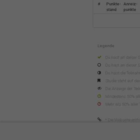
#
Punkte-
Anreiz-
stand
punkte
Legende
Du hast an dieser 
Du hast an dieser S
Du hast die Teilna
Studie steht auf de
Die Anzeige der Tei
Mindestens 50% alle
Mehr als 50% aller 
* Die Webseite enthä