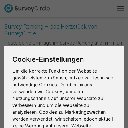
Survey Ranking – das Herzstück von
SurveyCircle
Das ist SurveyCircle
Poste deine Umfrage im Survey Ranking und nimm an
Studien von anderen teil. Mit jeder Teilnahme
Survey Ranking
sammelst du Punkte und verbesserst die Platzierung
Cookie-Einstellungen
deiner Studie im Survey Ranking. Je besser deine
Forschung entdecken
Platzierung ist, desto mehr Menschen nehmen an
Um die korrekte Funktion der Webseite
deiner Studie teil. Anders formuliert: Je mehr du
gewährleisten zu können, nutzen wir technisch
andere unterstützt, desto mehr Unterstützung
FAQ
bekommst du zurück.
notwendige Cookies. Darüber hinaus
verwenden wir Cookies, um dein
Kostenlos registrieren
Registriere dich kostenlos
, um bei SurveyCircle
Nutzungserlebnis auf unserer Webseite zu
Studienteilnehmer zu finden und spannende
verbessern und um die Webseite zu
Anmelden
Forschungsprojekte zu unterstützen.
analysieren. Cookies zu Marketingzwecken
werden verwendet, wir schalten jedoch aktuell
English
Region 1
R 2
R 3
R 4
R 5
R 6
keine Werbung auf unserer Webseite.