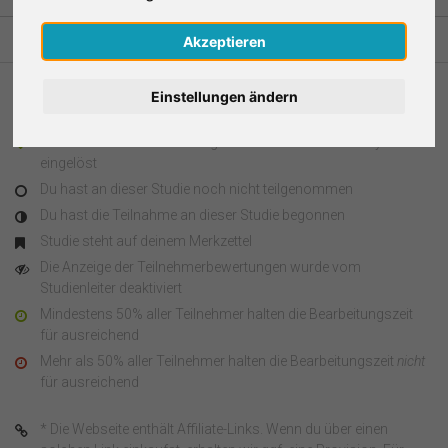
Nederlands
Akzeptieren
Español
Einstellungen ändern
Legende
Français
Du hast an dieser Studie teilgenommen und den Survey Code
eingelöst
Italiano
Du hast an dieser Studie noch nicht teilgenommen
Du hast die Teilnahme an dieser Studie begonnen
Studie steht auf deinem Merkzettel
Die Anzeige der Teilnehmerbewertungen wurde vom
Studienleiter deaktiviert
Mindestens 50% aller Teilnehmer halten die Bearbeitungszeit
für ausreichend
Mehr als 50% aller Teilnehmer halten die Bearbeitungszeit
nicht
für ausreichend
* Die Webseite enthält Affiliate-Links. Wenn du über einen