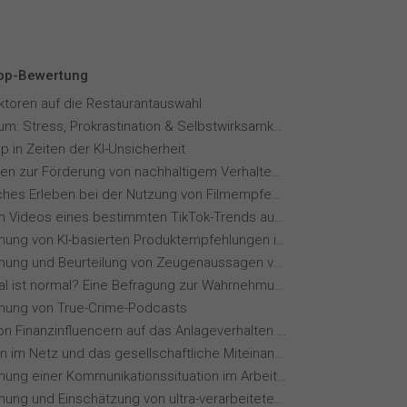
Top-Bewertung
aktoren auf die Restaurantauswahl
Fernstudium: Stress, Prokrastination & Selbstwirksamkeit
p in Zeiten der KI-Unsicherheit
Maßnahmen zur Förderung von nachhaltigem Verhalten von Hotelgästen
Menschliches Erleben bei der Nutzung von Filmempfehlungssystemen
Wie wirken Videos eines bestimmten TikTok-Trends auf dich?
Wahrnehmung von KI-basierten Produktempfehlungen in Mode-Online-Shops
Wahrnehmung und Beurteilung von Zeugenaussagen vor Gericht
Wie normal ist normal? Eine Befragung zur Wahrnehmung von Essverhalten
ung von True-Crime-Podcasts
Einfluss von Finanzinfluencern auf das Anlageverhalten der Gen Z⁠
Meinungen im Netz und das gesellschaftliche Miteinander
Wahrnehmung einer Kommunikationssituation im Arbeitskontext
Wahrnehmung und Einschätzung von ultra-verarbeiteten Lebensmitteln