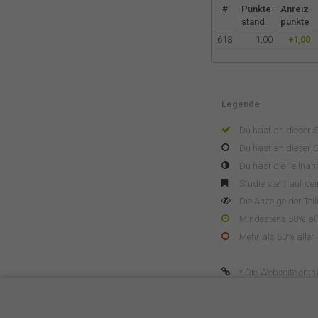
#
Punkte-
Anreiz-
stand
punkte
618
1,00
+1,00
Legende
Du hast an dieser 
Du hast an dieser S
Du hast die Teilna
Studie steht auf de
Die Anzeige der Tei
Mindestens 50% alle
Mehr als 50% aller 
* Die Webseite enthä