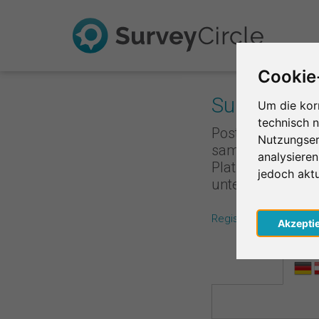
Cookie
Survey Rank
Um die kor
technisch 
Poste deine Umfr
Nutzungser
sammelst du Punk
analysiere
Platzierung ist,
jedoch akt
unterstützt, de
Registriere dich koste
Akzepti
Regio