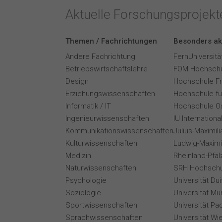
Aktuelle Forschungsprojek
Themen / Fachrichtungen
Besonders ak
Andere Fachrichtung
FernUniversitä
Betriebswirtschaftslehre
FOM Hochschu
Design
Hochschule F
Erziehungswissenschaften
Hochschule für
Informatik / IT
Hochschule O
Ingenieurwissenschaften
IU Internation
Kommunikationswissenschaften
Julius-Maximil
Kulturwissenschaften
Ludwig-Maximi
Medizin
Rheinland-Pfäl
Naturwissenschaften
SRH Hochschu
Psychologie
Universität Du
Soziologie
Universität Mü
Sportwissenschaften
Universität Pa
Sprachwissenschaften
Universität Wi