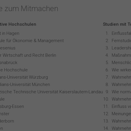
te zum Mitmachen
tive Hochschulen
Studien mit 
t in Hagen
Einflussf
le für Ökonomie & Management
resenius
Leadershi
 Wirtschaft und Recht Berlin
snabrück
ale Hochschule
ians-Universität Würzburg
lians-Universität München
zische Technische Universität Kaiserslautern-Landau
le
Wahrnehm
isburg-Essen
nster
derborn
en