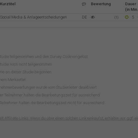
Kurztitel
Bewertung
Dauer
(in Min.
Social Media & Anlageentscheidungen
DE
5
(1)
Studie teilgenommen und den Survey Code eingelöst
tudie noch nicht teilgenommen
hme an dieser Studie begonnen
inem Merkzettel
lnehmerbewertungen wurde vom Studienleiter deaktiviert
r Teilnehmer halten die Bearbeitungszeit für ausreichend
Teilnehmer halten die Bearbeitungszeit
nicht
für ausreichend
lt Affiliate-Links. Wenn du über einen solchen Link einkaufst, erhalten wir ggf. ein