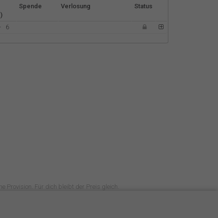
Español
Spende
Verlosung
Status
)
-
6
Français
Italiano
e Provision. Für dich bleibt der Preis gleich.