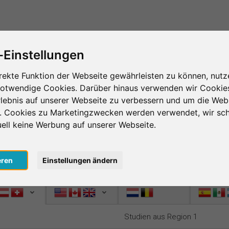
Das ist SurveyCircle
Teilnehmer finden
S
-Einstellungen
ing – das Herzstück von SurveyCir
rekte Funktion der Webseite gewährleisten zu können, nutz
notwendige Cookies. Darüber hinaus verwenden wir Cookie
age im Survey Ranking und nimm an Studien von an
lebnis auf unserer Webseite zu verbessern und um die Web
te und verbesserst die Platzierung deiner Studie 
n. Cookies zu Marketingzwecken werden verwendet, wir sch
 desto mehr Menschen nehmen an deiner Studie teil.
uell keine Werbung auf unserer Webseite.
sto mehr Unterstützung bekommst du zurück.
nlos
, um bei SurveyCircle Studienteilnehmer zu finden und spann
eren
Einstellungen ändern
n 1
Region 2
Region 3
Region 4
Studien aus Region 1