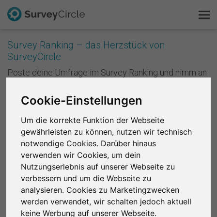
Survey Ranking – das Herzstück von
SurveyCircle
Das ist SurveyCircle
Poste deine Umfrage im Survey Ranking und nimm an
Studien von anderen teil. Mit jeder Teilnahme
Survey Ranking
sammelst du Punkte und verbesserst die Platzierung
Cookie-Einstellungen
deiner Studie im Survey Ranking. Je besser deine
Forschung entdecken
Platzierung ist, desto mehr Menschen nehmen an
Um die korrekte Funktion der Webseite
deiner Studie teil. Anders formuliert: Je mehr du
gewährleisten zu können, nutzen wir technisch
andere unterstützt, desto mehr Unterstützung
FAQ
bekommst du zurück.
notwendige Cookies. Darüber hinaus
verwenden wir Cookies, um dein
Kostenlos registrieren
Registriere dich kostenlos
, um bei SurveyCircle
Nutzungserlebnis auf unserer Webseite zu
Studienteilnehmer zu finden und spannende
verbessern und um die Webseite zu
Anmelden
Forschungsprojekte zu unterstützen.
analysieren. Cookies zu Marketingzwecken
werden verwendet, wir schalten jedoch aktuell
English
Region 1
R 2
R 3
R 4
R 5
R 6
keine Werbung auf unserer Webseite.