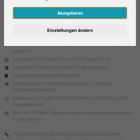
Nederlands
Akzeptieren
Español
Einstellungen ändern
Legende
Français
Du hast an dieser Studie teilgenommen und den Survey Code
eingelöst
Italiano
Du hast an dieser Studie noch nicht teilgenommen
Du hast die Teilnahme an dieser Studie begonnen
Studie steht auf deinem Merkzettel
Die Anzeige der Teilnehmerbewertungen wurde vom
Studienleiter deaktiviert
Mindestens 50% aller Teilnehmer halten die Bearbeitungszeit
für ausreichend
Mehr als 50% aller Teilnehmer halten die Bearbeitungszeit
nicht
für ausreichend
* Die Webseite enthält Affiliate-Links. Wenn du über einen