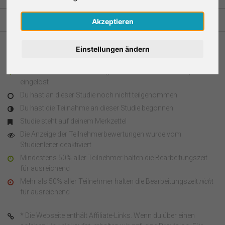
Nederlands
Akzeptieren
Español
Einstellungen ändern
Legende
Français
Du hast an dieser Studie teilgenommen und den Survey Code
eingelöst
Italiano
Du hast an dieser Studie noch nicht teilgenommen
Du hast die Teilnahme an dieser Studie begonnen
Studie steht auf deinem Merkzettel
Die Anzeige der Teilnehmerbewertungen wurde vom
Studienleiter deaktiviert
Mindestens 50% aller Teilnehmer halten die Bearbeitungszeit
für ausreichend
Mehr als 50% aller Teilnehmer halten die Bearbeitungszeit
nicht
für ausreichend
* Die Webseite enthält Affiliate-Links. Wenn du über einen