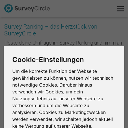
Survey Ranking – das Herzstück von
SurveyCircle
Das ist SurveyCircle
Poste deine Umfrage im Survey Ranking und nimm an
Studien von anderen teil. Mit jeder Teilnahme
Survey Ranking
sammelst du Punkte und verbesserst die Platzierung
Cookie-Einstellungen
deiner Studie im Survey Ranking. Je besser deine
Forschung entdecken
Platzierung ist, desto mehr Menschen nehmen an
Um die korrekte Funktion der Webseite
deiner Studie teil. Anders formuliert: Je mehr du
gewährleisten zu können, nutzen wir technisch
andere unterstützt, desto mehr Unterstützung
FAQ
bekommst du zurück.
notwendige Cookies. Darüber hinaus
verwenden wir Cookies, um dein
Kostenlos registrieren
Registriere dich kostenlos
, um bei SurveyCircle
Nutzungserlebnis auf unserer Webseite zu
Studienteilnehmer zu finden und spannende
verbessern und um die Webseite zu
Anmelden
Forschungsprojekte zu unterstützen.
analysieren. Cookies zu Marketingzwecken
werden verwendet, wir schalten jedoch aktuell
English
Region 1
R 2
R 3
R 4
R 5
R 6
keine Werbung auf unserer Webseite.